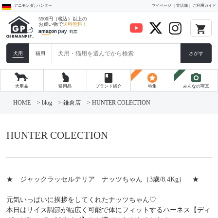
アニモンダ | ハンター
マイページ
実店舗
ご利用ガイド
5500円（税込）以上の
お買い物で
送料無料！
local_grocery_store
犬用
猫用
さがす
book
stars
photo_camera
犬用品
猫用品
ブランド紹介
特集
みんなの写真
コ
ン
HOME
>
blog
>
鎌倉店
>
HUNTER COLECTION
テ
ン
ツ
へ
HUNTER COLECTION
ス
キ
ッ
プ
★ ジャックラッセルテリア ナッツちゃん（3歳/8.4Kg） ★
元気いっぱいに挨拶をしてくれたナッツちゃん♡
本日はサイス調節が幅広く可能で体にフィットするハーネス【ディ