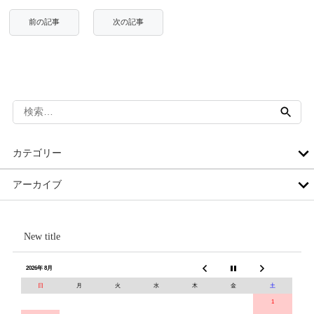
検
索:
カテゴリー
アーカイブ
New title
2026年 8月
日
月
火
水
木
金
土
1