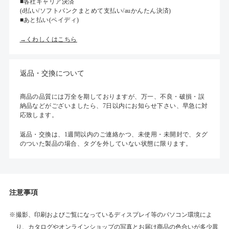
■各社キャリア決済
(d払い/ソフトバンクまとめて支払い/auかんたん決済)
■あと払い(ペイディ)
→くわしくはこちら
返品・交換について
商品の品質には万全を期しておりますが、万一、不良・破損・誤
納品などがございましたら、7日以内にお知らせ下さい、早急に対
応致します。
返品・交換は、1週間以内のご連絡かつ、未使用・未開封で、タグ
のついた製品の場合、タグを外していない状態に限ります。
注意事項
撮影、印刷およびご覧になっているディスプレイ等のパソコン環境によ
り、カタログやオンラインショップの写真とお届け商品の色合いが多少異