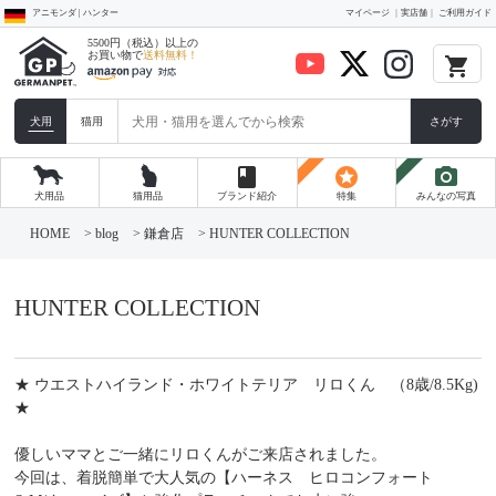
アニモンダ | ハンター
マイページ
実店舗
ご利用ガイド
5500円（税込）以上の
お買い物で
送料無料！
local_grocery_store
犬用
猫用
さがす
book
stars
photo_camera
犬用品
猫用品
ブランド紹介
特集
みんなの写真
コ
ン
HOME
>
blog
>
鎌倉店
>
HUNTER COLLECTION
テ
ン
ツ
へ
HUNTER COLLECTION
ス
キ
ッ
プ
★ ウエストハイランド・ホワイトテリア リロくん （8歳/8.5Kg)
★
優しいママとご一緒にリロくんがご来店されました。
今回は、着脱簡単で大人気の【ハーネス ヒロコンフォート