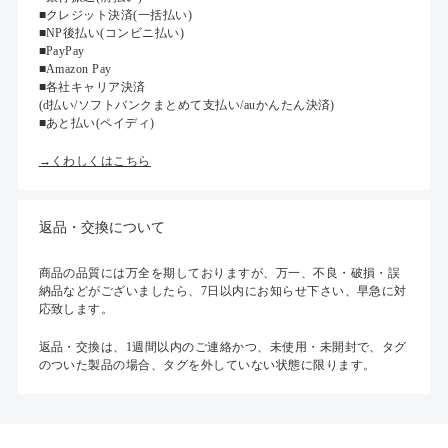
■クレジット決済(一括払い)
■NP後払い(コンビニ払い)
■PayPay
■Amazon Pay
■各社キャリア決済
(d払い/ソフトバンクまとめて支払い/auかんたん決済)
■あと払い(ペイディ)
→くわしくはこちら
返品・交換について
商品の品質には万全を期しておりますが、万一、不良・破損・誤
納品などがございましたら、7日以内にお知らせ下さい、早急に対
応致します。
返品・交換は、1週間以内のご連絡かつ、未使用・未開封で、タグ
のついた製品の場合、タグを外していない状態に限ります。