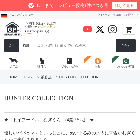
8/31まで！レビュー投稿1件につき最大200ptプレゼント
詳しく見る
アニモンダ | ハンター
マイページ
実店舗
ご利用ガイド
5500円（税込）以上の
お買い物で
送料無料！
local_grocery_store
犬用
猫用
さがす
book
stars
photo_camera
犬用品
猫用品
ブランド紹介
特集
みんなの写真
コ
ン
HOME
>
blog
>
鎌倉店
>
HUNTER COLLECTION
テ
ン
ツ
へ
HUNTER COLLECTION
ス
キ
ッ
プ
★ トイプードル むぎくん (4歳 / 5kg) ★
優しいパパとママといっしょに、ぬいぐるみのように可愛いむぎく
んがご来店されました！