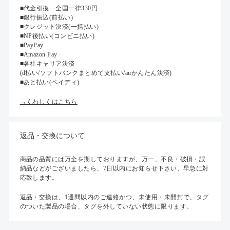
■代金引換 全国一律330円
■銀行振込(前払い)
■クレジット決済(一括払い)
■NP後払い(コンビニ払い)
■PayPay
■Amazon Pay
■各社キャリア決済
(d払い/ソフトバンクまとめて支払い/auかんたん決済)
■あと払い(ペイディ)
→くわしくはこちら
返品・交換について
商品の品質には万全を期しておりますが、万一、不良・破損・誤
納品などがございましたら、7日以内にお知らせ下さい、早急に対
応致します。
返品・交換は、1週間以内のご連絡かつ、未使用・未開封で、タグ
のついた製品の場合、タグを外していない状態に限ります。