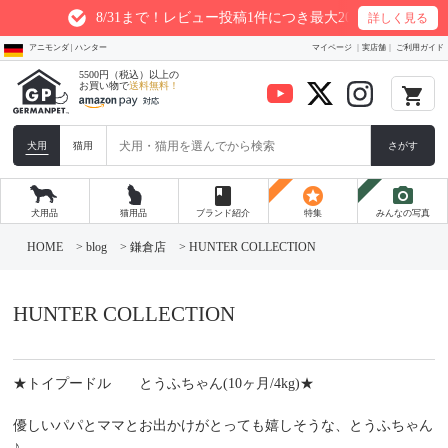
8/31まで！レビュー投稿1件につき最大200ptプレゼント
詳しく見る
アニモンダ | ハンター
マイページ
実店舗
ご利用ガイド
5500円（税込）以上の
お買い物で
送料無料！
local_grocery_store
犬用
猫用
さがす
book
stars
photo_camera
犬用品
猫用品
ブランド紹介
特集
みんなの写真
コ
ン
HOME
>
blog
>
鎌倉店
>
HUNTER COLLECTION
テ
ン
ツ
へ
HUNTER COLLECTION
ス
キ
ッ
プ
★トイプードル とうふちゃん(10ヶ月/4kg)★
優しいパパとママとお出かけがとっても嬉しそうな、とうふちゃん
♪