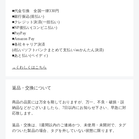
■代金引換 全国一律330円
■銀行振込(前払い)
■クレジット決済(一括払い)
■NP後払い(コンビニ払い)
■PayPay
■Amazon Pay
■各社キャリア決済
(d払い/ソフトバンクまとめて支払い/auかんたん決済)
■あと払い(ペイディ)
→くわしくはこちら
返品・交換について
商品の品質には万全を期しておりますが、万一、不良・破損・誤
納品などがございましたら、7日以内にお知らせ下さい、早急に対
応致します。
返品・交換は、1週間以内のご連絡かつ、未使用・未開封で、タグ
のついた製品の場合、タグを外していない状態に限ります。