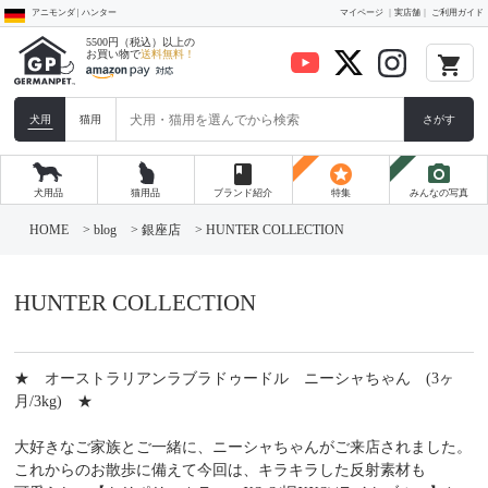
アニモンダ | ハンター
マイページ
実店舗
ご利用ガイド
5500円（税込）以上の
お買い物で
送料無料！
local_grocery_store
犬用
猫用
さがす
book
stars
photo_camera
犬用品
猫用品
ブランド紹介
特集
みんなの写真
コ
ン
HOME
>
blog
>
銀座店
>
HUNTER COLLECTION
テ
ン
ツ
へ
HUNTER COLLECTION
ス
キ
ッ
プ
★ オーストラリアンラブラドゥードル ニーシャちゃん (3ヶ
月/3kg) ★
大好きなご家族とご一緒に、ニーシャちゃんがご来店されました。
これからのお散歩に備えて今回は、キラキラした反射素材も