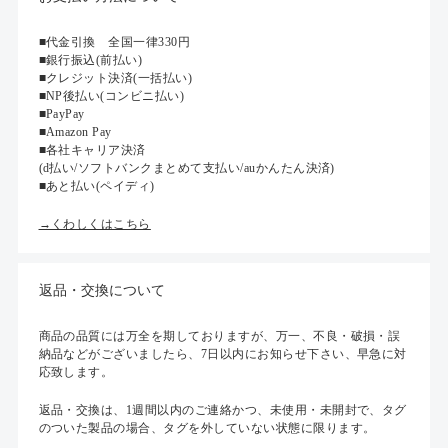
■代金引換 全国一律330円
■銀行振込(前払い)
■クレジット決済(一括払い)
■NP後払い(コンビニ払い)
■PayPay
■Amazon Pay
■各社キャリア決済
(d払い/ソフトバンクまとめて支払い/auかんたん決済)
■あと払い(ペイディ)
→くわしくはこちら
返品・交換について
商品の品質には万全を期しておりますが、万一、不良・破損・誤
納品などがございましたら、7日以内にお知らせ下さい、早急に対
応致します。
返品・交換は、1週間以内のご連絡かつ、未使用・未開封で、タグ
のついた製品の場合、タグを外していない状態に限ります。