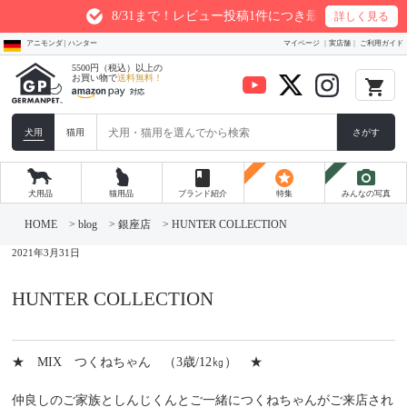
8/31まで！レビュー投稿1件につき最大200ptプレゼント
詳しく見る
アニモンダ | ハンター
マイページ
実店舗
ご利用ガイド
5500円（税込）以上の
お買い物で
送料無料！
local_grocery_store
犬用
猫用
さがす
book
stars
photo_camera
犬用品
猫用品
ブランド紹介
特集
みんなの写真
コ
ン
HOME
>
blog
>
銀座店
>
HUNTER COLLECTION
テ
ン
2021年3月31日
ツ
へ
ス
HUNTER COLLECTION
キ
ッ
プ
★ MIX つくねちゃん （3歳/12㎏） ★
仲良しのご家族としんじくんとご一緒につくねちゃんがご来店され