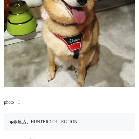
photo I
銀座店
、
HUNTER COLLECTION
local_offer