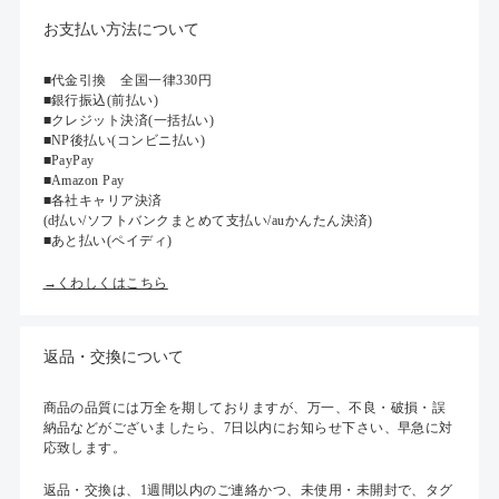
お支払い方法について
■代金引換 全国一律330円
■銀行振込(前払い)
■クレジット決済(一括払い)
■NP後払い(コンビニ払い)
■PayPay
■Amazon Pay
■各社キャリア決済
(d払い/ソフトバンクまとめて支払い/auかんたん決済)
■あと払い(ペイディ)
→くわしくはこちら
返品・交換について
商品の品質には万全を期しておりますが、万一、不良・破損・誤
納品などがございましたら、7日以内にお知らせ下さい、早急に対
応致します。
返品・交換は、1週間以内のご連絡かつ、未使用・未開封で、タグ