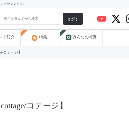
) ジャーマンペット
さがす
photo_camera
stars
ンド紹介
特集
みんなの写真
ge/コテージ】
ottage/コテージ】