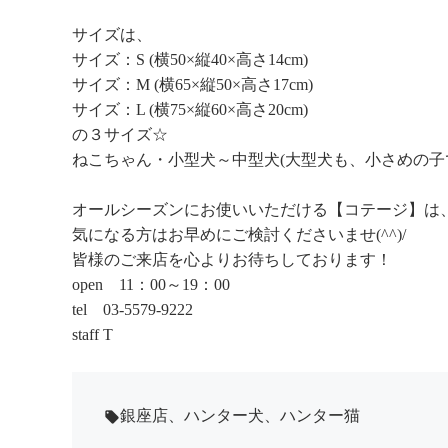
サイズは、
サイズ：S (横50×縦40×高さ14cm)
サイズ：M (横65×縦50×高さ17cm)
サイズ：L (横75×縦60×高さ20cm)
の３サイズ☆
ねこちゃん・小型犬～中型犬(大型犬も、小さめの子
オールシーズンにお使いいただける【コテージ】は
気になる方はお早めにご検討くださいませ(^^)/
皆様のご来店を心よりお待ちしております！
open 11：00～19：00
tel 03-5579-9222
staff T
銀座店
、
ハンター犬
、
ハンター猫
local_offer