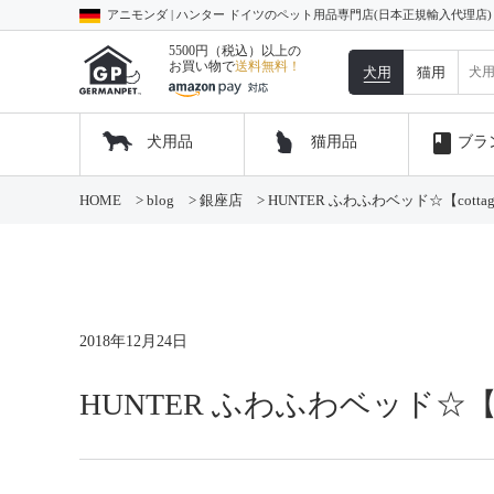
アニモンダ | ハンター ドイツのペット用品専門店(日本正規輸入代理店
5500円（税込）以上の
お買い物で
送料無料！
犬用
猫用
book
犬用品
猫用品
ブラ
コ
HOME
>
blog
>
銀座店
>
HUNTER ふわふわベッド☆【cotta
ン
テ
ン
ツ
へ
ス
キ
2018年12月24日
ッ
プ
HUNTER ふわふわベッド☆【c