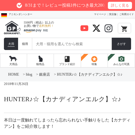
8/31まで！レビュー投稿1件につき最大200ptプレゼント
詳しく見る
アニモンダ | ハンター
マイページ
実店舗
ご利用ガイド
5500円（税込）以上の
お買い物で
送料無料！
local_grocery_store
犬用
猫用
さがす
book
stars
photo_camera
犬用品
猫用品
ブランド紹介
特集
みんなの写真
コ
ン
HOME
>
blog
>
銀座店
>
HUNTER♪☆【カナディアンエルク】☆♪
テ
ン
2018年11月26日
ツ
へ
ス
HUNTER♪☆【カナディアンエルク】☆♪
キ
ッ
プ
本日は一度触れてしまったら忘れられない手触りをした【カナディ
アン】をご紹介致します！