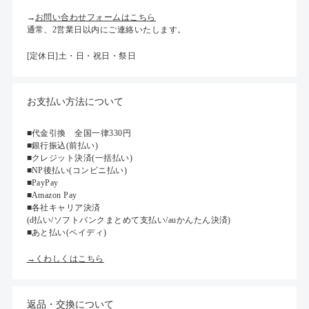
→
お問い合わせフォームはこちら
通常、2営業日以内にご連絡いたします。
[定休日]土・日・祝日・祭日
お支払い方法について
■代金引換 全国一律330円
■銀行振込(前払い)
■クレジット決済(一括払い)
■NP後払い(コンビニ払い)
■PayPay
■Amazon Pay
■各社キャリア決済
(d払い/ソフトバンクまとめて支払い/auかんたん決済)
■あと払い(ペイディ)
→くわしくはこちら
返品・交換について