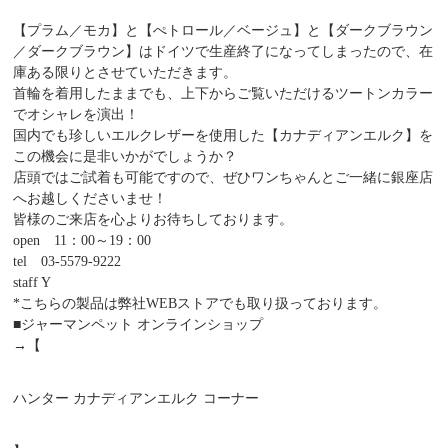
【プラム／モカ】と【ぺトロール／ベージュ】と【ダークブラウン
／ダークブラウン】はドイツで生産終了になってしまったので、在
庫ある限りとさせていただきます。
首輪を着用したままでも、上下からご覧いただけるツートンカラー
でオシャレを演出！
国内でも珍しいエルクレザーを使用した【カナディアンエルク】を
この機会に是非いかがでしょうか？
店頭ではご試着も可能ですので、ぜひワンちゃんとご一緒に銀座店
へお越しくださいませ！
皆様のご来店を心よりお待ちしております。
open 11：00～19：00
tel 03-5579-9222
staff Y
*こちらの製品は弊社WEBストアでも取り扱っております。
■ジャーマンペット オンラインショップ
→【
ハンター カナディアンエルク コーナー