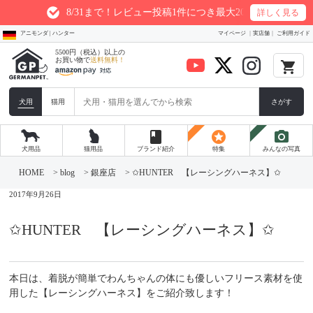
8/31まで！レビュー投稿1件につき最大200ptプレゼント
詳しく見る
アニモンダ | ハンター
マイページ
実店舗
ご利用ガイド
5500円（税込）以上の
お買い物で
送料無料！
local_grocery_store
犬用
猫用
さがす
book
stars
photo_camera
犬用品
猫用品
ブランド紹介
特集
みんなの写真
コ
ン
HOME
>
blog
>
銀座店
>
✩HUNTER 【レーシングハーネス】✩
テ
ン
2017年9月26日
ツ
へ
ス
✩HUNTER 【レーシングハーネス】✩
キ
ッ
プ
本日は、着脱が簡単でわんちゃんの体にも優しいフリース素材を使
用した【レーシングハーネス】をご紹介致します！