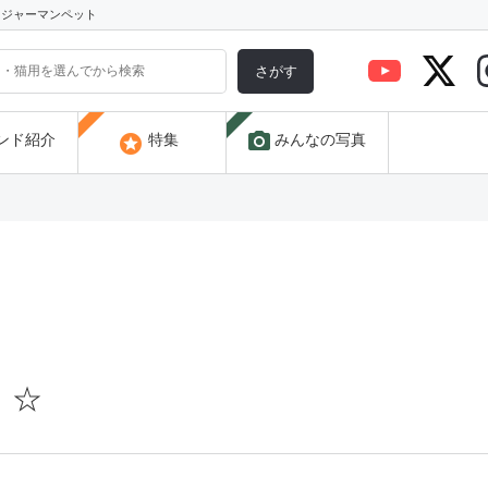
) ジャーマンペット
さがす
photo_camera
stars
ンド紹介
特集
みんなの写真
】☆