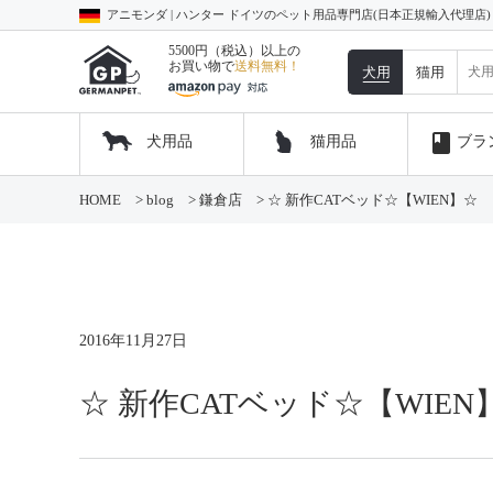
アニモンダ | ハンター ドイツのペット用品専門店(日本正規輸入代理店
5500円（税込）以上の
お買い物で
送料無料！
犬用
猫用
book
犬用品
猫用品
ブラ
コ
HOME
>
blog
>
鎌倉店
>
☆ 新作CATベッド☆【WIEN】☆
ン
テ
ン
ツ
へ
ス
キ
2016年11月27日
ッ
プ
☆ 新作CATベッド☆【WIEN