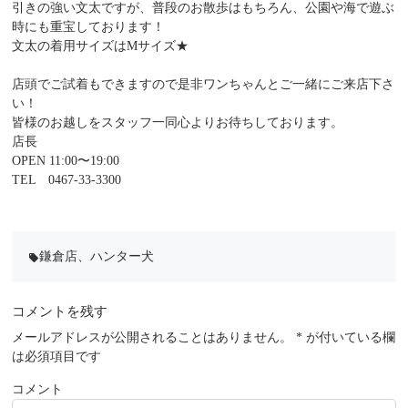
引きの強い文太ですが、普段のお散歩はもちろん、公園や海で遊ぶ
時にも重宝しております！
文太の着用サイズはMサイズ★
店頭でご試着もできますので是非ワンちゃんとご一緒にご来店下さ
い！
皆様のお越しをスタッフ一同心よりお待ちしております。
店長
OPEN 11:00〜19:00
TEL 0467-33-3300
鎌倉店
、
ハンター犬
local_offer
コメントを残す
メールアドレスが公開されることはありません。
*
が付いている欄
は必須項目です
コメント