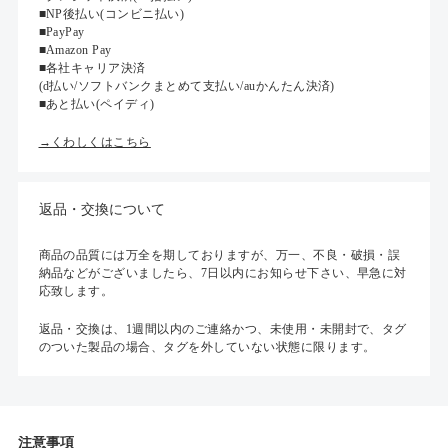
■NP後払い(コンビニ払い)
■PayPay
■Amazon Pay
■各社キャリア決済
(d払い/ソフトバンクまとめて支払い/auかんたん決済)
■あと払い(ペイディ)
→くわしくはこちら
返品・交換について
商品の品質には万全を期しておりますが、万一、不良・破損・誤
納品などがございましたら、7日以内にお知らせ下さい、早急に対
応致します。
返品・交換は、1週間以内のご連絡かつ、未使用・未開封で、タグ
のついた製品の場合、タグを外していない状態に限ります。
注意事項