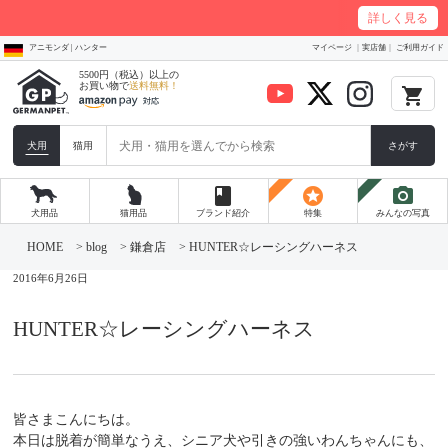
8/3
詳しく見る
アニモンダ | ハンター
マイページ
実店舗
ご利用ガイド
5500円（税込）以上の
お買い物で
送料無料！
local_grocery_store
犬用
猫用
さがす
book
stars
photo_camera
犬用品
猫用品
ブランド紹介
特集
みんなの写真
コ
ン
HOME
>
blog
>
鎌倉店
>
HUNTER☆レーシングハーネス
テ
ン
2016年6月26日
ツ
へ
ス
HUNTER☆レーシングハーネス
キ
ッ
プ
皆さまこんにちは。
本日は脱着が簡単なうえ、シニア犬や引きの強いわんちゃんにも、