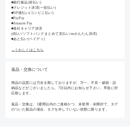
■銀行振込(前払い)
■クレジット決済(一括払い)
■NP後払い(コンビニ払い)
■PayPay
■Amazon Pay
■各社キャリア決済
(d払い/ソフトバンクまとめて支払い/auかんたん決済)
■あと払い(ペイディ)
→くわしくはこちら
返品・交換について
商品の品質には万全を期しておりますが、万一、不良・破損・誤
納品などがございましたら、7日以内にお知らせ下さい、早急に対
応致します。
返品・交換は、1週間以内のご連絡かつ、未使用・未開封で、タグ
のついた製品の場合、タグを外していない状態に限ります。