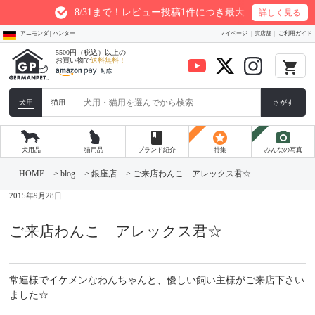
8/31まで！レビュー投稿1件につき最大200ptプレゼント
詳しく見る
アニモンダ | ハンター
マイページ
実店舗
ご利用ガイド
5500円（税込）以上の
お買い物で
送料無料！
local_grocery_store
犬用
猫用
さがす
book
stars
photo_camera
犬用品
猫用品
ブランド紹介
特集
みんなの写真
コ
ン
HOME
>
blog
>
銀座店
>
ご来店わんこ アレックス君☆
テ
ン
2015年9月28日
ツ
へ
ス
ご来店わんこ アレックス君☆
キ
ッ
プ
常連様でイケメンなわんちゃんと、優しい飼い主様がご来店下さい
ました☆