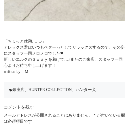
「ちょっと休憩……♪」
アレックス君はいつもペターっとしてリラックスするので、その姿
にスタッフ一同メロメロでした❤
新しいエルクの３ｗａｙを着けて…♪またのご来店、スタッフ一同
心よりお待ち申し上げます！
written by Ｍ
銀座店
、
HUNTER COLLECTION
、
ハンター犬
local_offer
コメントを残す
メールアドレスが公開されることはありません。
*
が付いている欄
は必須項目です