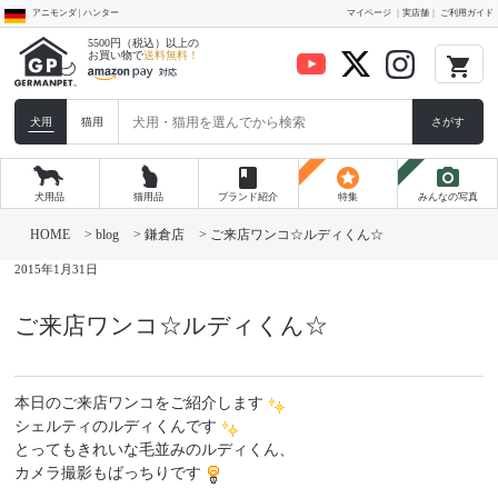
アニモンダ | ハンター
マイページ
実店舗
ご利用ガイド
5500円（税込）以上の
お買い物で
送料無料！
local_grocery_store
犬用
猫用
さがす
book
stars
photo_camera
犬用品
猫用品
ブランド紹介
特集
みんなの写真
コ
ン
HOME
>
blog
>
鎌倉店
>
ご来店ワンコ☆ルディくん☆
テ
ン
2015年1月31日
ツ
へ
ス
ご来店ワンコ☆ルディくん☆
キ
ッ
プ
本日のご来店ワンコをご紹介します
シェルティのルディくんです
とってもきれいな毛並みのルディくん、
カメラ撮影もばっちりです