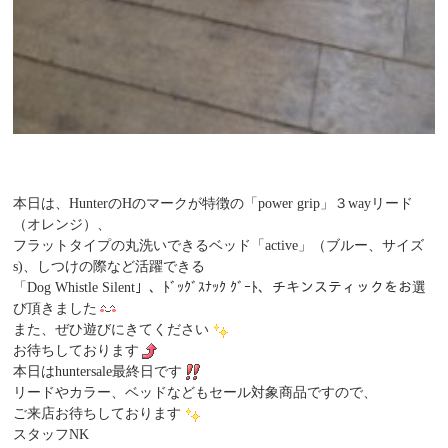
本日は、HunterのHのマークが特徴の「power grip」３wayリード
（オレンジ）、
フラットタイプの丸洗いできるベッド「active」（ブルー、サイズ
s)、しつけの際など活躍できる
「Dog Whistle Silent」、ﾄﾞｯｸﾞｽﾅｯｸ ｸﾞｰﾄ、チキンスティックをお選
び頂きました
また、ぜひ遊びにきてください
お待ちしております
本日はhuntersale最終日です
リードやカラー、ベッドなどもセール対象商品ですので、
ご来店お待ちしております
スタッフNK