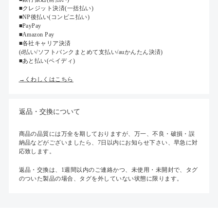
■クレジット決済(一括払い)
■NP後払い(コンビニ払い)
■PayPay
■Amazon Pay
■各社キャリア決済
(d払い/ソフトバンクまとめて支払い/auかんたん決済)
■あと払い(ペイディ)
→くわしくはこちら
返品・交換について
商品の品質には万全を期しておりますが、万一、不良・破損・誤
納品などがございましたら、7日以内にお知らせ下さい、早急に対
応致します。
返品・交換は、1週間以内のご連絡かつ、未使用・未開封で、タグ
のついた製品の場合、タグを外していない状態に限ります。