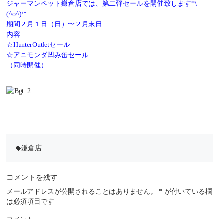
ジャーマンペット鎌倉店では、第二弾セールを開催致します*\
(^o^)/*
期間２月１日（日）〜２月末日
内容
☆HunterOutletセール
☆アニモンダ凹み缶セール
（同時開催）
鎌倉店
local_offer
コメントを残す
メールアドレスが公開されることはありません。
*
が付いている欄
は必須項目です