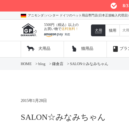
8
アニモンダ | ハンター ドイツのペット用品専門店(日本正規輸入代理店
5500円（税込）以上の
お買い物で
送料無料！
犬用
猫用
book
犬用品
猫用品
ブラ
コ
HOME
>
blog
>
鎌倉店
>
SALON☆みなみちゃん
ン
テ
ン
ツ
へ
ス
キ
2015年1月28日
ッ
プ
SALON☆みなみちゃん