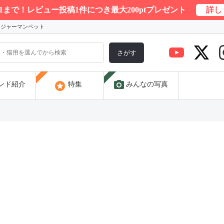
/31まで！レビュー投稿1件につき最大200ptプレゼント
詳し
) ジャーマンペット
さがす
photo_camera
stars
ンド紹介
特集
みんなの写真