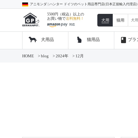
アニモンダ | ハンター ドイツのペット用品専門店(日本正規輸入代理店
5500円（税込）以上の
お買い物で
送料無料！
犬用
猫用
book
犬用品
猫用品
ブラ
コ
HOME
>
blog
>
2024年
>
12月
ン
テ
ン
ツ
へ
ス
キ
ッ
プ