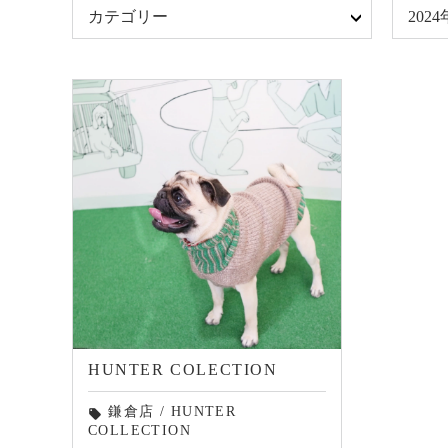
カテゴリー
2024
HUNTER COLECTION
鎌倉店
/
HUNTER
local_offer
COLLECTION