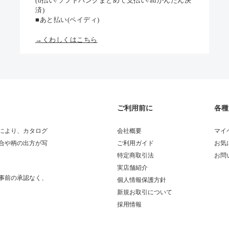
(d払い/ソフトバンクまとめて支払い/auかんたん決
済)
■あと払い(ペイディ)
→くわしくはこちら
ご利用前に
各種
により、カタログ
会社概要
マイ
合や柄の出方が写
ご利用ガイド
お気
特定商取引法
お問
実店舗紹介
事前の承認なく、
個人情報保護方針
新規お取引について
採用情報