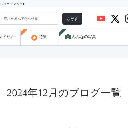
) ジャーマンペット
さがす
photo_camera
stars
ンド紹介
特集
みんなの写真
2024年12月のブログ一覧