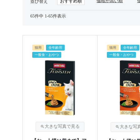
価格が高い順
おすすめ順
並び替え
65
件中
1
-
65
件表示
猫用
全年齢用
猫用
全年齢用
一般食・おやつ
一般食・おやつ