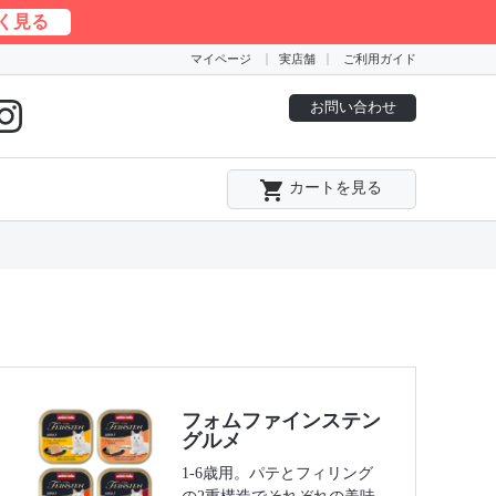
く見る
マイページ
実店舗
ご利用ガイド
お問い合わせ
local_grocery_store
カートを見る
フォムファインステン
グルメ
1-6歳用。パテとフィリング