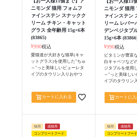
【お一人様11個まで】ア
【お一人様11
ニモンダ 猫用 フォムフ
ニモンダ 猫用
ァインステン スナックク
ァインステン 
リーム チキン・キャット
リーム レバー
グラス 全年齢用 15g×6本
デンベジタブル
(83865)
15g×6本 (83866
¥
990
¥
990
税込
税込
愛猫達が大好きな猫草(キャ
ビタミンが豊富
ットグラス)を使用した"ちゅ
白キャベツなど
～"っと美味しいピューレタ
ジタブルを使用し
イプのタウリン入りおやつ
～"っと美味しい
イプのタウリン
カートに入れる
カートに入
猫用
成猫用
猫用
成猫用
コンプリートフード
コンプリートフー