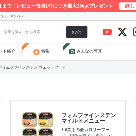
/31まで！レビュー投稿1件につき最大200ptプレゼント
詳し
) ジャーマンペット
さがす
photo_camera
stars
ンド紹介
特集
みんなの写真
フォムファインステン ウェットフード
フォムファインステン
マイルドメニュー
1-6歳用の低カロリーフー