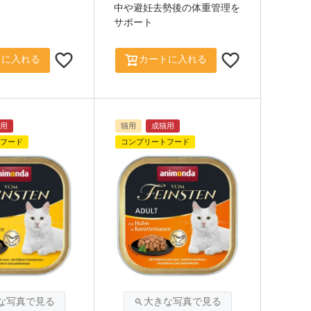
中や避妊去勢後の体重管理を
サポート
トに入れる
カートに入れる
用
猫用
成猫用
フード
コンプリートフード