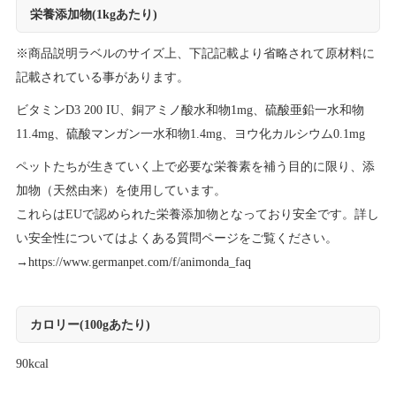
栄養添加物(1kgあたり)
※商品説明ラベルのサイズ上、下記記載より省略されて原材料に
記載されている事があります。
ビタミンD3 200 IU、銅アミノ酸水和物1mg、硫酸亜鉛一水和物
11.4mg、硫酸マンガン一水和物1.4mg、ヨウ化カルシウム0.1mg
ペットたちが生きていく上で必要な栄養素を補う目的に限り、添
加物（天然由来）を使用しています。
これらはEUで認められた栄養添加物となっており安全です。詳し
い安全性についてはよくある質問ページをご覧ください。
→
https://www.germanpet.com/f/animonda_faq
カロリー(100gあたり)
90kcal