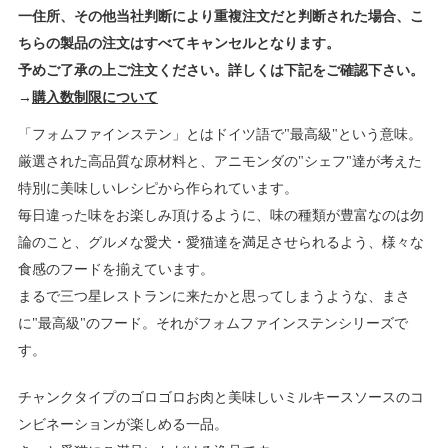
一住所、その他当社判断により重複注文だと判断された場合、こ
ちらの製品の注文はすべてキャンセルとなります。
予めご了承の上ご注文ください。詳しくは下記をご確認下さい。
→
購入数制限について
「フォムファインステン」とはドイツ語で"最高級"という意味。
厳選された高品質な原材料と、アニモンダの"シェフ"達が考えた
特別に美味しいレシピから作られています。
毎日違った味をお楽しみ頂けるように、味の種類が豊富なのは勿
論のこと、グルメな愛犬・愛猫達を満足させられるよう、様々な
食感のフードを揃えています。
まるで三つ星レストランに来たかと思ってしまうような、まさ
に"最高級"のフード。それがフォムファインステンシリーズで
す。
チャンクタイプのゴロゴロお肉と美味しいミルキースソースのコ
ンビネーションが楽しめる一品。