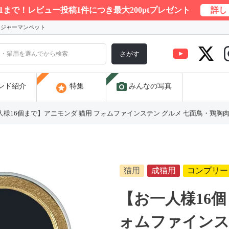
/31まで！レビュー投稿1件につき最大200ptプレゼント
詳し
) ジャーマンペット
さがす
photo_camera
stars
ンド紹介
特集
みんなの写真
様16個まで】アニモンダ 猫用 フォムファインステン グルメ 七面鳥・鶏胸肉・ハーブ
猫用
成猫用
コンプリー
【お一人様16個
ォムファインス