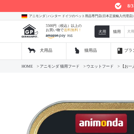
8
アニモンダ | ハンター ドイツのペット用品専門店(日本正規輸入代理店
5500円（税込）以上の
お買い物で
送料無料！
犬用
猫用
book
犬用品
猫用品
ブラ
HOME
アニモンダ 猫用フード
ウエットフード
【お一人