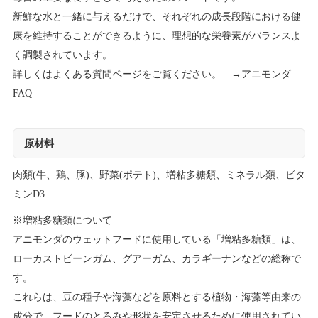
新鮮な水と一緒に与えるだけで、それぞれの成長段階における健
康を維持することができるように、理想的な栄養素がバランスよ
く調製されています。
詳しくはよくある質問ページをご覧ください。 →
アニモンダ
FAQ
原材料
肉類(牛、鶏、豚)、野菜(ポテト)、増粘多糖類、ミネラル類、ビタ
ミンD3
※増粘多糖類について
アニモンダのウェットフードに使用している「増粘多糖類」は、
ローカストビーンガム、グアーガム、カラギーナンなどの総称で
す。
これらは、豆の種子や海藻などを原料とする植物・海藻等由来の
成分で、フードのとろみや形状を安定させるために使用されてい