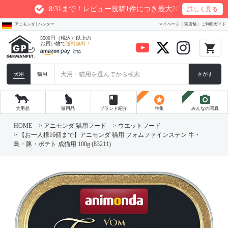
8/31まで！レビュー投稿1件につき最大200ptプレゼント
詳しく見る
アニモンダ | ハンター
マイページ
実店舗
ご利用ガイド
5500円（税込）以上の
お買い物で
送料無料！
local_grocery_store
犬用
猫用
さがす
book
stars
photo_camera
犬用品
猫用品
ブランド紹介
特集
みんなの写真
HOME
アニモンダ 猫用フード
ウエットフード
【お一人様16個まで】アニモンダ 猫用 フォムファインステン 牛・
鳥・豚・ポテト 成猫用 100g (83211)