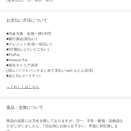
お支払い方法について
■代金引換 全国一律330円
■銀行振込(前払い)
■クレジット決済(一括払い)
■NP後払い(コンビニ払い)
■PayPay
■Amazon Pay
■各社キャリア決済
(d払い/ソフトバンクまとめて支払い/auかんたん決済)
■あと払い(ペイディ)
→くわしくはこちら
返品・交換について
商品の品質には万全を期しておりますが、万一、不良・破損・誤納品な
どがございましたら、7日以内にお知らせ下さい、早急に対応致しま