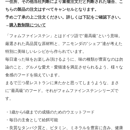
一住所、その他当社判断により重複注文だと判断された場合、こ
ちらの製品の注文はすべてキャンセルとなります。
予めご了承の上ご注文ください。詳しくは下記をご確認下さい。
→
購入数制限について
「フォムファインステン」とはドイツ語で"最高級"という意味。
厳選された高品質な原材料と、アニモンダの"シェフ"達が考えた
特別に美味しいレシピから作られています。
毎日違った味をお楽しみ頂けるように、味の種類が豊富なのは勿
論のこと、グルメな愛犬・愛猫達を満足させられるよう、様々な
食感のフードを揃えています。
まるで三つ星レストランに来たかと思ってしまうような、まさ
に"最高級"のフード。それがフォムファインステンシリーズで
す。
1歳から6歳までの成猫のためのウエットフード
毎日の主食として給餌可能
良質なタンパク質と、ビタミン、ミネラルを豊富に含み、健康