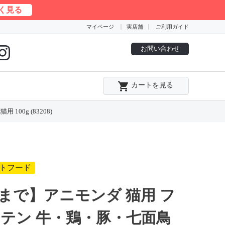
く見る
マイページ
実店舗
ご利用ガイド
お問い合わせ
local_grocery_store
カートを見る
0g (83208)
トフード
まで】アニモンダ 猫用 フ
テン 牛・鶏・豚・七面鳥