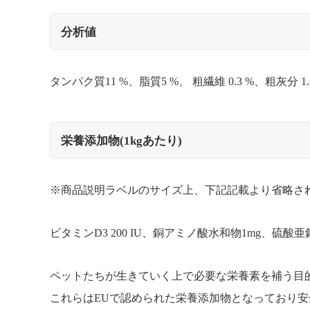
分析値
タンパク質11 %、脂質5 %、 粗繊維 0.3 %、粗灰分 1.6
栄養添加物(1kgあたり)
※商品説明ラベルのサイズ上、下記記載より省略さ
ビタミンD3 200 IU、銅アミノ酸水和物1mg、硫酸亜
ペットたちが生きていく上で必要な栄養素を補う目
これらはEUで認められた栄養添加物となっており