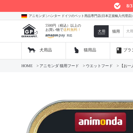
8
アニモンダ | ハンター ドイツのペット用品専門店(日本正規輸入代理店
5500円（税込）以上の
お買い物で
送料無料！
犬用
猫用
book
犬用品
猫用品
ブラ
HOME
アニモンダ 猫用フード
ウエットフード
【お一人