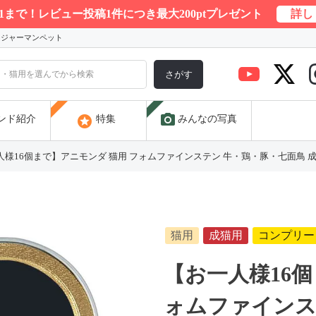
/31まで！レビュー投稿1件につき最大200ptプレゼント
詳し
) ジャーマンペット
さがす
photo_camera
stars
ンド紹介
特集
みんなの写真
様16個まで】アニモンダ 猫用 フォムファインステン 牛・鶏・豚・七面鳥 成猫用 10
猫用
成猫用
コンプリー
【お一人様16個
ォムファインス