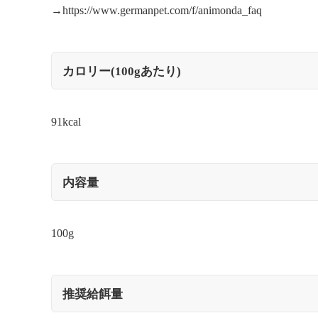
→
https://www.germanpet.com/f/animonda_faq
カロリー(100gあたり)
91kcal
内容量
100g
推奨給餌量