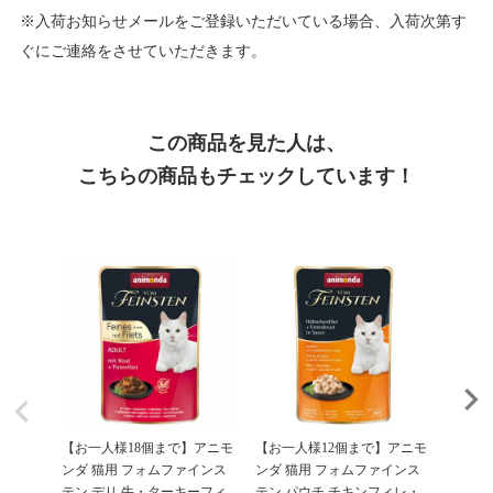
※入荷お知らせメールをご登録いただいている場合、入荷次第す
ぐにご連絡をさせていただきます。
この商品を見た人は、
こちらの商品もチェックしています！
【お一人様18個まで】アニモ
【お一人様12個まで】アニモ
【お一
ンダ 猫用 フォムファインス
ンダ 猫用 フォムファインス
ンダ 
テン デリ 牛・ターキーフィ
テン パウチ チキンフィレ・
テン i