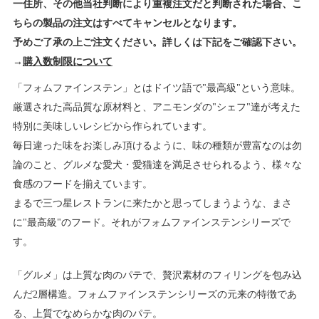
一住所、その他当社判断により重複注文だと判断された場合、こ
ちらの製品の注文はすべてキャンセルとなります。
予めご了承の上ご注文ください。詳しくは下記をご確認下さい。
→
購入数制限について
「フォムファインステン」とはドイツ語で"最高級"という意味。
厳選された高品質な原材料と、アニモンダの"シェフ"達が考えた
特別に美味しいレシピから作られています。
毎日違った味をお楽しみ頂けるように、味の種類が豊富なのは勿
論のこと、グルメな愛犬・愛猫達を満足させられるよう、様々な
食感のフードを揃えています。
まるで三つ星レストランに来たかと思ってしまうような、まさ
に"最高級"のフード。それがフォムファインステンシリーズで
す。
「グルメ」は上質な肉のパテで、贅沢素材のフィリングを包み込
んだ2層構造。フォムファインステンシリーズの元来の特徴であ
る、上質でなめらかな肉のパテ。