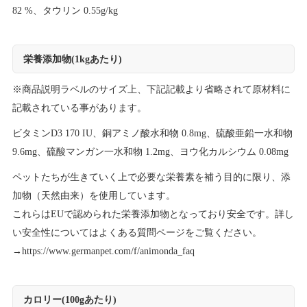
82 %、タウリン 0.55g/kg
栄養添加物(1kgあたり)
※商品説明ラベルのサイズ上、下記記載より省略されて原材料に
記載されている事があります。
ビタミンD3 170 IU、銅アミノ酸水和物 0.8mg、硫酸亜鉛一水和物
9.6mg、硫酸マンガン一水和物 1.2mg、ヨウ化カルシウム 0.08mg
ペットたちが生きていく上で必要な栄養素を補う目的に限り、添
加物（天然由来）を使用しています。
これらはEUで認められた栄養添加物となっており安全です。詳し
い安全性についてはよくある質問ページをご覧ください。
→
https://www.germanpet.com/f/animonda_faq
カロリー(100gあたり)