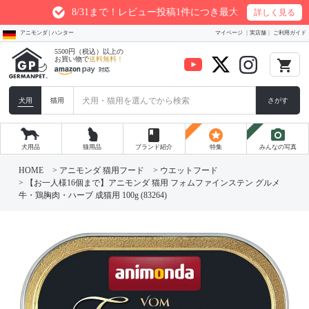
8/31まで！レビュー投稿1件につき最大200ptプレゼント
詳しく見る
アニモンダ | ハンター
マイページ
実店舗
ご利用ガイド
5500円（税込）以上の
お買い物で
送料無料！
local_grocery_store
犬用
猫用
さがす
book
stars
photo_camera
犬用品
猫用品
ブランド紹介
特集
みんなの写真
HOME
アニモンダ 猫用フード
ウエットフード
【お一人様16個まで】アニモンダ 猫用 フォムファインステン グルメ
牛・鶏胸肉・ハーブ 成猫用 100g (83264)