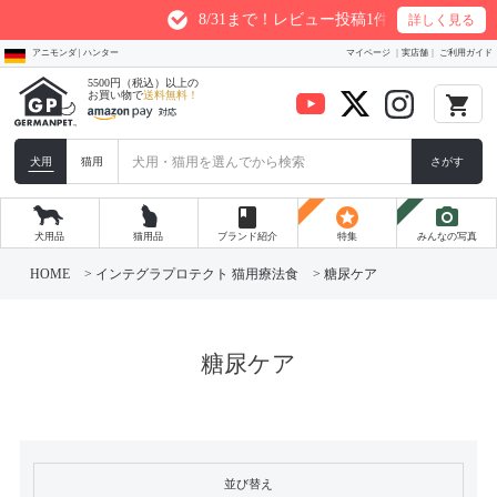
8/31まで！レビュー投稿1件につき最大200ptプレ
詳しく見る
アニモンダ | ハンター
マイページ
実店舗
ご利用ガイド
5500円（税込）以上の
お買い物で
送料無料！
local_grocery_store
犬用
猫用
さがす
book
stars
photo_camera
犬用品
猫用品
ブランド紹介
特集
みんなの写真
HOME
インテグラプロテクト 猫用療法食
糖尿ケア
糖尿ケア
並び替え