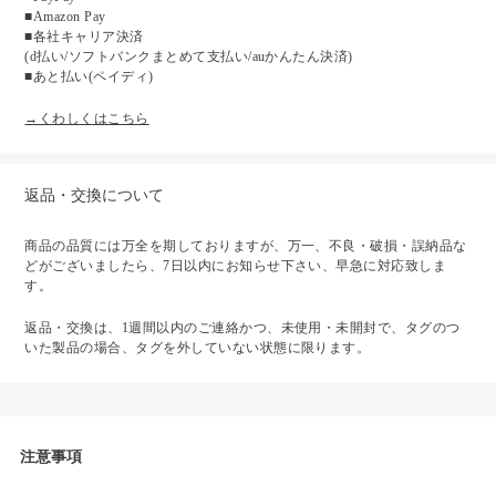
■Amazon Pay
■各社キャリア決済
(d払い/ソフトバンクまとめて支払い/auかんたん決済)
■あと払い(ペイディ)
→くわしくはこちら
返品・交換について
商品の品質には万全を期しておりますが、万一、不良・破損・誤納品な
どがございましたら、7日以内にお知らせ下さい、早急に対応致しま
す。
返品・交換は、1週間以内のご連絡かつ、未使用・未開封で、タグのつ
いた製品の場合、タグを外していない状態に限ります。
注意事項