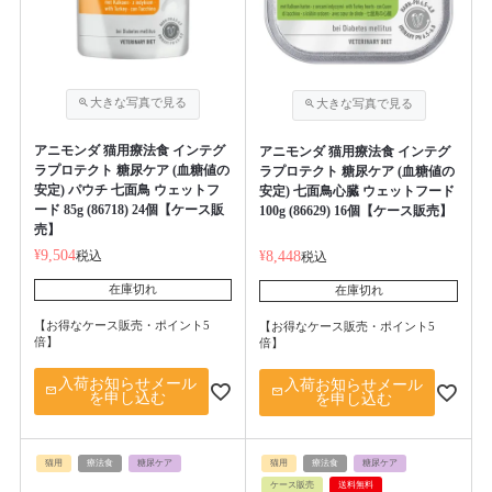
アニモンダ 猫用療法食 インテグ
アニモンダ 猫用療法食 インテグ
ラプロテクト 糖尿ケア (血糖値の
ラプロテクト 糖尿ケア (血糖値の
安定) パウチ 七面鳥 ウェットフ
安定) 七面鳥心臓 ウェットフード
ード 85g (86718) 24個【ケース販
100g (86629) 16個【ケース販売】
売】
¥
9,504
税込
¥
8,448
税込
在庫切れ
在庫切れ
【お得なケース販売・ポイント5
【お得なケース販売・ポイント5
倍】
倍】
入荷お知らせメール
入荷お知らせメール
を申し込む
を申し込む
猫用
療法食
糖尿ケア
猫用
療法食
糖尿ケア
ケース販売
送料無料