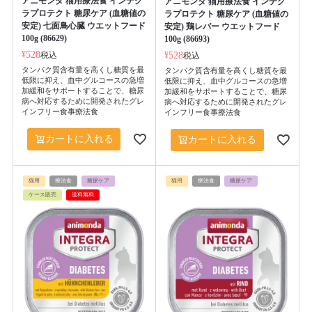
アニモンダ 猫用療法食 インテグ
アニモンダ 猫用療法食 インテグ
ラプロテクト 糖尿ケア (血糖値の
ラプロテクト 糖尿ケア (血糖値の
安定) 七面鳥心臓 ウエットフード
安定) 鶏レバー ウエットフード
100g (86629)
100g (86693)
¥
528
税込
¥
528
税込
タンパク質含有量を高くし糖質を最
タンパク質含有量を高くし糖質を最
低限に抑え、血中グルコースの急増
低限に抑え、血中グルコースの急増
加緩和をサポートすることで、糖尿
加緩和をサポートすることで、糖尿
病へ対応するために開発されたグレ
病へ対応するために開発されたグレ
インフリー食事療法食
インフリー食事療法食
カートに入れる
カートに入れる
猫用
療法食
糖尿ケア
猫用
療法食
糖尿ケア
ケース販売
送料無料