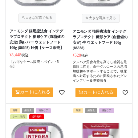
アニモンダ 猫用療法食 インテグ
アニモンダ 猫用療法食 インテグ
ラプロテクト 糖尿ケア (血糖値の
ラプロテクト 糖尿ケア (血糖値の
安定) 鶏レバー ウェットフード
安定) 牛 ウエットフード 100g
100g (86693) 16個【ケース販売】
(86838)
¥
8,448
税込
¥
528
税込
【お得なケース販売・ポイント5
タンパク質含有量を高くし糖質を最
倍】
低限に抑え、血中グルコースの急増
加緩和をサポートすることで、糖尿
病へ対応するために開発されたグレ
インフリー食事療法食
カートに入れる
カートに入れる
猫用
療法食
糖尿ケア
猫用
療法食
糖尿ケア
ケース販売
送料無料