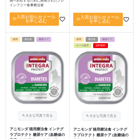
病へ対応するために開発されたグレ
インフリー食事療法食
入荷お知らせメール
入荷お知らせメール
を申し込む
を申し込む
猫用
療法食
糖尿ケア
猫用
療法食
糖尿ケア
ケース販売
送料無料
アニモンダ 猫用療法食 インテグ
アニモンダ 猫用療法食 インテグ
ラプロテクト 糖尿ケア (血糖値の
ラプロテクト 糖尿ケア (血糖値の