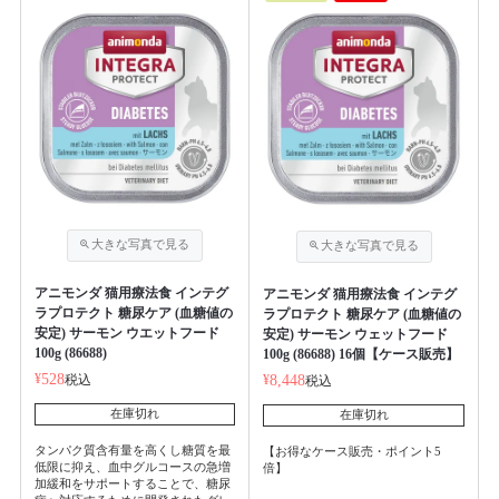
アニモンダ 猫用療法食 インテグ
アニモンダ 猫用療法食 インテグ
ラプロテクト 糖尿ケア (血糖値の
ラプロテクト 糖尿ケア (血糖値の
安定) サーモン ウエットフード
安定) サーモン ウェットフード
100g (86688)
100g (86688) 16個【ケース販売】
¥
528
税込
¥
8,448
税込
在庫切れ
在庫切れ
タンパク質含有量を高くし糖質を最
【お得なケース販売・ポイント5
低限に抑え、血中グルコースの急増
倍】
加緩和をサポートすることで、糖尿