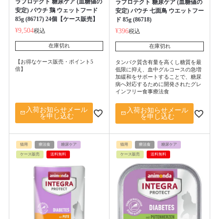
ラプロテクト 糖尿ケア (血糖値の
ラプロテクト 糖尿ケア (血糖値の
安定) パウチ 鶏 ウェットフード
安定) パウチ 七面鳥 ウエットフー
85g (86717) 24個【ケース販売】
ド 85g (86718)
¥
9,504
税込
¥
396
税込
在庫切れ
在庫切れ
【お得なケース販売・ポイント5
タンパク質含有量を高くし糖質を最
倍】
低限に抑え、血中グルコースの急増
加緩和をサポートすることで、糖尿
病へ対応するために開発されたグレ
インフリー食事療法食
入荷お知らせメール
入荷お知らせメール
を申し込む
を申し込む
猫用
療法食
糖尿ケア
猫用
療法食
糖尿ケア
ケース販売
送料無料
ケース販売
送料無料