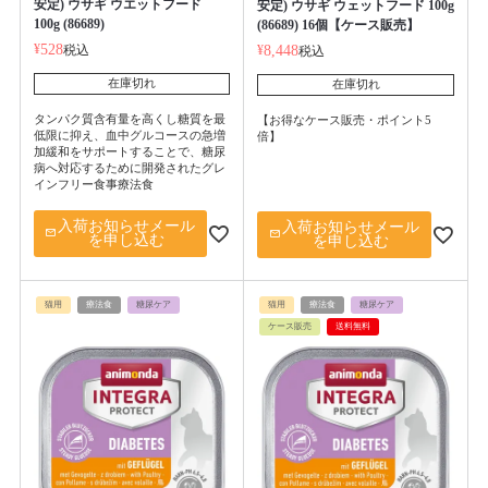
安定) ウサギ ウエットフード
安定) ウサギ ウェットフード 100g
100g (86689)
(86689) 16個【ケース販売】
¥
528
税込
¥
8,448
税込
在庫切れ
在庫切れ
タンパク質含有量を高くし糖質を最
【お得なケース販売・ポイント5
低限に抑え、血中グルコースの急増
倍】
加緩和をサポートすることで、糖尿
病へ対応するために開発されたグレ
インフリー食事療法食
入荷お知らせメール
入荷お知らせメール
を申し込む
を申し込む
猫用
療法食
糖尿ケア
猫用
療法食
糖尿ケア
ケース販売
送料無料