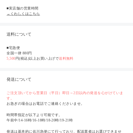
■実店舗の営業時間
→くわしくはこちら
送料について
■宅急便
全国一律 880円
5,500
円(税込)以上お買い上げで
送料無料
発送について
ご注文頂いてから営業日（平日）即日～2日以内の発送を心がけていま
す。
お急ぎの場合はお電話でご連絡くださいませ。
時間帯指定が以下より可能です。
午前中/14-16時/16-18時/18-20時/19-21時
発送は基本的に佐川急便にて行っており、配送業者はお選びできませ