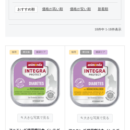
価格が高い順
価格が安い順
新着順
おすすめ順
18
件中
1
-
18
件表示
猫用
療法食
糖尿ケア
猫用
療法食
糖尿ケア