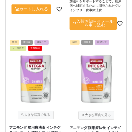
加緩和をサポートすることで、糖尿
病へ対応するために開発されたグレ
カートに入れる
インフリー食事療法食
入荷お知らせメール
を申し込む
猫用
療法食
糖尿ケア
猫用
療法食
糖尿ケア
ケース販売
送料無料
アニモンダ 猫用療法食 インテグ
アニモンダ 猫用療法食 インテグ