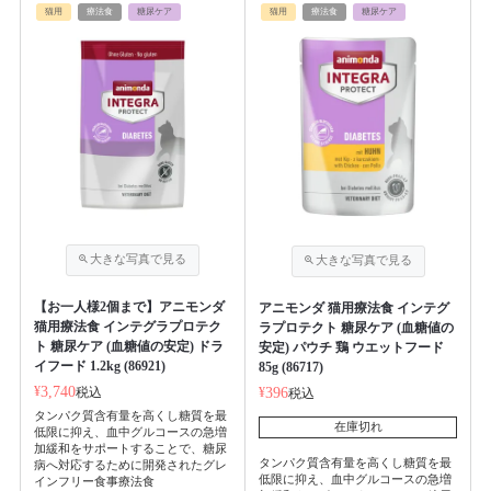
猫用
療法食
糖尿ケア
猫用
療法食
糖尿ケア
【お一人様2個まで】アニモンダ
アニモンダ 猫用療法食 インテグ
猫用療法食 インテグラプロテク
ラプロテクト 糖尿ケア (血糖値の
ト 糖尿ケア (血糖値の安定) ドラ
安定) パウチ 鶏 ウエットフード
イフード 1.2kg (86921)
85g (86717)
¥
3,740
税込
¥
396
税込
タンパク質含有量を高くし糖質を最
在庫切れ
低限に抑え、血中グルコースの急増
加緩和をサポートすることで、糖尿
タンパク質含有量を高くし糖質を最
病へ対応するために開発されたグレ
低限に抑え、血中グルコースの急増
インフリー食事療法食