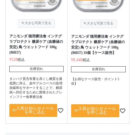
アニモンダ 猫用療法食 インテグ
アニモンダ 猫用療法食 インテグ
ラプロテクト 糖尿ケア (血糖値の
ラプロテクト 糖尿ケア (血糖値の
安定) 鳥 ウエットフード 100g
安定) 鳥 ウェットフード 100g
(86837)
(86837) 16個【ケース販売】
¥
528
税込
¥
8,448
税込
在庫切れ
在庫切れ
タンパク質含有量を高くし糖質を最
【お得なケース販売・ポイント5
低限に抑え、血中グルコースの急増
倍】
加緩和をサポートすることで、糖尿
病へ対応するために開発されたグレ
インフリー食事療法食
入荷お知らせメール
入荷お知らせメール
を申し込む
を申し込む