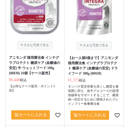
アニモンダ 猫用療法食 インテグ
【お一人様8個まで】アニモンダ
ラプロテクト 糖尿ケア (血糖値の
猫用療法食 インテグラプロテク
安定) 牛 ウェットフード 100g
ト 糖尿ケア (血糖値の安定) ドラ
(86838) 16個【ケース販売】
イフード 300g (86920)
¥
8,448
税込
¥
1,375
税込
【お得なケース販売・ポイント5
タンパク質含有量を高くし糖質を最
倍】
低限に抑え、血中グルコースの急増
加緩和をサポートすることで、糖尿
病へ対応するために開発されたグレ
インフリー食事療法食
カートに入れる
カートに入れる