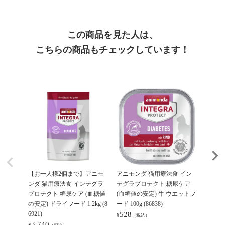
この商品を見た人は、
こちらの商品もチェックしています！
【お一人様2個まで】アニモ
アニモンダ 猫用療法食 イン
アニモ
ンダ 猫用療法食 インテグラ
テグラプロテクト 糖尿ケア
テグラ
プロテクト 糖尿ケア (血糖値
(血糖値の安定) 牛 ウエットフ
パウチ
の安定) ドライフード 1.2kg (8
ード 100g (86838)
フード 85
6921)
528
396
¥
¥
（税込）
（
3,740