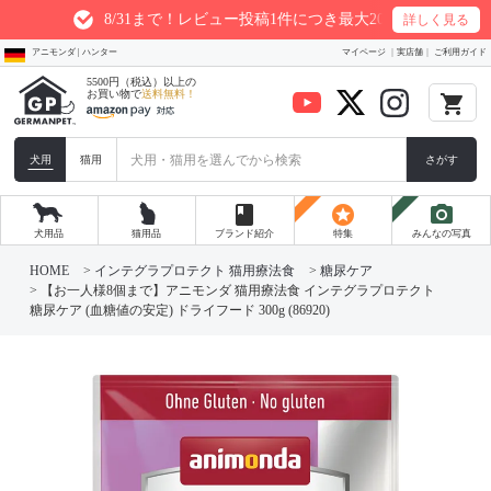
8/31まで！レビュー投稿1件につき最大200ptプレゼント
詳しく見る
アニモンダ | ハンター
マイページ
実店舗
ご利用ガイド
5500円（税込）以上の
お買い物で
送料無料！
local_grocery_store
犬用
猫用
さがす
book
stars
photo_camera
犬用品
猫用品
ブランド紹介
特集
みんなの写真
HOME
インテグラプロテクト 猫用療法食
糖尿ケア
【お一人様8個まで】アニモンダ 猫用療法食 インテグラプロテクト
糖尿ケア (血糖値の安定) ドライフード 300g (86920)