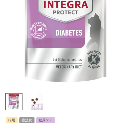
猫用
療法食
糖尿ケア