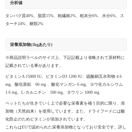
分析値
タンパク質40%、脂質15%、粗繊維2%、粗灰分6%、水分6%、ス
ターチ24%、糖類2%
栄養添加物(1kgあたり)
※商品説明ラベルのサイズ上、下記記載より省略されて原材料に
記載されている事があります。
ビタミンA 15000 IU、ビタミンD3 1200 IU、硫酸銅五水和物 4.6
mg、酸化亜鉛 60 mg 、酸化マンガン 6 mg、ヨウ化カルシウム
1.6 mg、L-カルニチン 500 mg、タウリン 1000 mg
ペットたちが生きていく上で必要な栄養素を補う目的に限り、添
加物（天然由来）を使用しています。また、ドライフードには酸
化防止のためビタミンが添加されています。
これらはEUで認められた栄養添加物となっており安全です。詳し