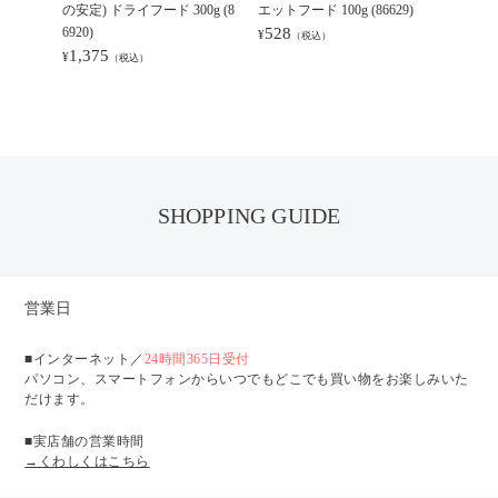
の安定) ドライフード 300g (8
エットフード 100g (86629)
フード 85
6920)
528
396
¥
¥
（税込）
（
1,375
¥
（税込）
SHOPPING GUIDE
営業日
■インターネット／
24時間365日受付
パソコン、スマートフォンからいつでもどこでも買い物をお楽しみいた
だけます。
■実店舗の営業時間
→くわしくはこちら