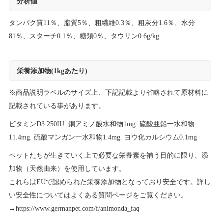
分析値
タンパク質11％、脂質5％、粗繊維0.3％、粗灰分1.6％、水分
81％、スターチ0.1％、糖類0％、タウリン0.6g/kg
栄養添加物(1kgあたり)
※商品説明ラベルのサイズ上、下記記載より省略されて原材料に
記載されている事があります。
ビタミンD3 250IU. 銅アミノ酸水和物1mg. 硫酸亜鉛一水和物
11.4mg. 硫酸マンガン一水和物1.4mg. ヨウ化カルシウム0.1mg
ペットたちが生きていく上で必要な栄養素を補う目的に限り、添
加物（天然由来）を使用しています。
これらはEUで認められた栄養添加物となっており安全です。詳し
い安全性についてはよくある質問ページをご覧ください。
→
https://www.germanpet.com/f/animonda_faq