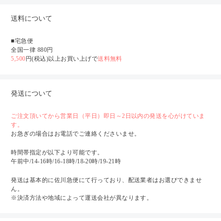
送料について
■宅急便
全国一律 880円
5,500
円(税込)以上お買い上げで
送料無料
発送について
ご注文頂いてから営業日（平日）即日～2日以内の発送を心がけていま
す。
お急ぎの場合はお電話でご連絡くださいませ。
時間帯指定が以下より可能です。
午前中/14-16時/16-18時/18-20時/19-21時
発送は基本的に佐川急便にて行っており、配送業者はお選びできませ
ん。
※決済方法や地域によって運送会社が異なります。