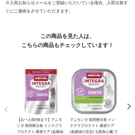
※入荷お知らせメールをご登録いただいている場合、入荷次第す
ぐにご連絡をさせていただきます。
この商品を見た人は、
こちらの商品もチェックしています！
【お一人様8個まで】アニモ
アニモンダ 猫用療法食 イン
アニモ
ンダ 猫用療法食 インテグラ
テグラプロテクト 糖尿ケア
テグラ
プロテクト 糖尿ケア (血糖値
(血糖値の安定) 七面鳥心臓 ウ
パウチ