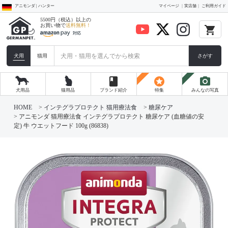
アニモンダ | ハンター
マイページ
実店舗
ご利用ガイド
5500円（税込）以上の
お買い物で
送料無料！
local_grocery_store
犬用
猫用
さがす
book
stars
photo_camera
犬用品
猫用品
ブランド紹介
特集
みんなの写真
HOME
インテグラプロテクト 猫用療法食
糖尿ケア
アニモンダ 猫用療法食 インテグラプロテクト 糖尿ケア (血糖値の安
定) 牛 ウエットフード 100g (86838)