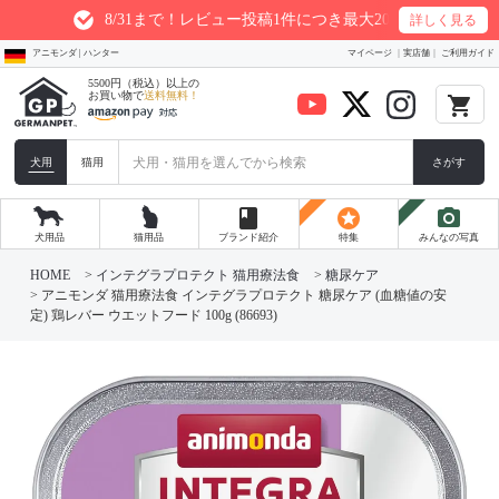
8/31まで！レビュー投稿1件につき最大200ptプレゼント
詳しく見る
アニモンダ | ハンター
マイページ
実店舗
ご利用ガイド
5500円（税込）以上の
お買い物で
送料無料！
local_grocery_store
犬用
猫用
さがす
book
stars
photo_camera
犬用品
猫用品
ブランド紹介
特集
みんなの写真
HOME
インテグラプロテクト 猫用療法食
糖尿ケア
アニモンダ 猫用療法食 インテグラプロテクト 糖尿ケア (血糖値の安
定) 鶏レバー ウエットフード 100g (86693)