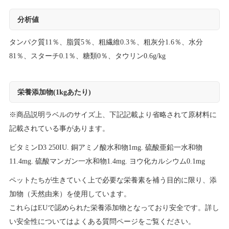
分析値
タンパク質11％、脂質5％、粗繊維0.3％、粗灰分1.6％、水分
81％、スターチ0.1％、糖類0％、タウリン0.6g/kg
栄養添加物(1kgあたり)
※商品説明ラベルのサイズ上、下記記載より省略されて原材料に
記載されている事があります。
ビタミンD3 250IU. 銅アミノ酸水和物1mg. 硫酸亜鉛一水和物
11.4mg. 硫酸マンガン一水和物1.4mg. ヨウ化カルシウム0.1mg
ペットたちが生きていく上で必要な栄養素を補う目的に限り、添
加物（天然由来）を使用しています。
これらはEUで認められた栄養添加物となっており安全です。詳し
い安全性についてはよくある質問ページをご覧ください。