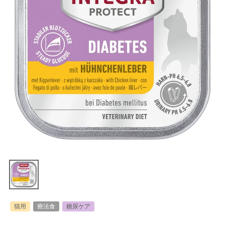
猫用
療法食
糖尿ケア