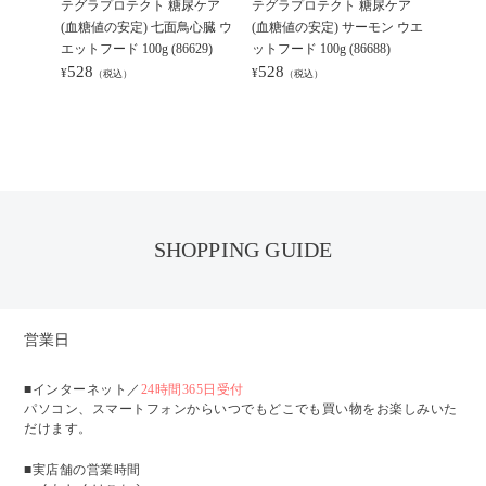
テグラプロテクト 糖尿ケア
テグラプロテクト 糖尿ケア
ンダ 
(血糖値の安定) 七面鳥心臓 ウ
(血糖値の安定) サーモン ウエ
プロテ
エットフード 100g (86629)
ットフード 100g (86688)
の安定)
528
528
6920)
¥
¥
（税込）
（税込）
1,37
¥
SHOPPING GUIDE
営業日
■インターネット／
24時間365日受付
パソコン、スマートフォンからいつでもどこでも買い物をお楽しみいた
だけます。
■実店舗の営業時間