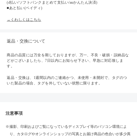
(d払い/ソフトバンクまとめて支払い/auかんたん決済)
■あと払い(ペイディ)
→くわしくはこちら
返品・交換について
商品の品質には万全を期しておりますが、万一、不良・破損・誤納品な
どがございましたら、7日以内にお知らせ下さい、早急に対応致しま
す。
返品・交換は、1週間以内のご連絡かつ、未使用・未開封で、タグのつ
いた製品の場合、タグを外していない状態に限ります。
注意事項
撮影、印刷およびご覧になっているディスプレイ等のパソコン環境によ
り、カタログやオンラインショップの写真とお届け商品の色合いが多少異