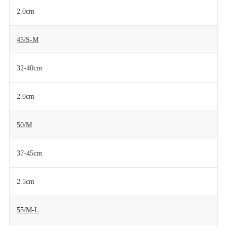
2.0cm
45/S-M
32-40cm
2.0cm
50/M
37-45cm
2.5cm
55/M-L