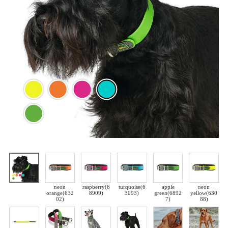
neon
raspberry(6
turquoise(6
apple
neon
orange(632
8909)
3093)
green(6892
yellow(630
02)
7)
88)