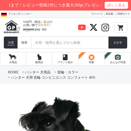
ュー投稿1件につき最大200ptプレゼント
詳しく見る
アニモンダ | ハンター
マイページ
実店舗
ご利用ガイド
5500円（税込）以上の
お買い物で
送料無料！
local_grocery_store
犬用
猫用
さがす
book
stars
photo_camera
犬用品
猫用品
ブランド紹介
特集
みんなの写真
HOME
ハンター 犬用品
首輪・カラー
ハンター 犬用 首輪 コンビニエンス コンフォート 40/S