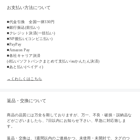
お支払い方法について
■代金引換 全国一律330円
■銀行振込(前払い)
■クレジット決済(一括払い)
■NP後払い(コンビニ払い)
■PayPay
■Amazon Pay
■各社キャリア決済
(d払い/ソフトバンクまとめて支払い/auかんたん決済)
■あと払い(ペイディ)
→くわしくはこちら
返品・交換について
商品の品質には万全を期しておりますが、万一、不良・破損・誤納品な
どがございましたら、7日以内にお知らせ下さい、早急に対応致しま
す。
返品・交換は、1週間以内のご連絡かつ、未使用・未開封で、タグのつ