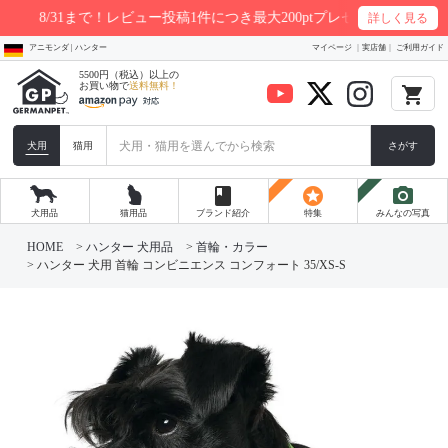
！レビュー投稿1件につき最大200ptプレゼント
詳しく見る
アニモンダ | ハンター
マイページ
実店舗
ご利用ガイド
5500円（税込）以上の
お買い物で
送料無料！
local_grocery_store
犬用
猫用
さがす
book
stars
photo_camera
犬用品
猫用品
ブランド紹介
特集
みんなの写真
HOME
ハンター 犬用品
首輪・カラー
ハンター 犬用 首輪 コンビニエンス コンフォート 35/XS-S