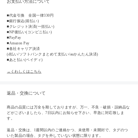
お支払い方法について
■代金引換 全国一律330円
■銀行振込(前払い)
■クレジット決済(一括払い)
■NP後払い(コンビニ払い)
■PayPay
■Amazon Pay
■各社キャリア決済
(d払い/ソフトバンクまとめて支払い/auかんたん決済)
■あと払い(ペイディ)
→くわしくはこちら
返品・交換について
商品の品質には万全を期しておりますが、万一、不良・破損・誤納品な
どがございましたら、7日以内にお知らせ下さい、早急に対応致しま
す。
返品・交換は、1週間以内のご連絡かつ、未使用・未開封で、タグのつ
いた製品の場合、タグを外していない状態に限ります。