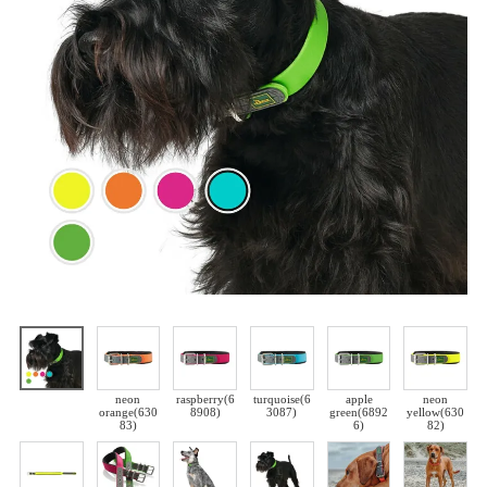
neon
raspberry(6
turquoise(6
apple
neon
orange(630
8908)
3087)
green(6892
yellow(630
83)
6)
82)