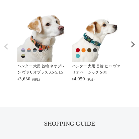
ハンター 犬用 首輪 ネオプレ
ハンター 犬用 首輪 ヒロ ヴァ
ハンタ
ン ヴァリオプラス XS-S/1.5
リオ ベーシック S-M
エンス 
3,630
4,950
6,71
¥
¥
¥
（税込）
（税込）
SHOPPING GUIDE