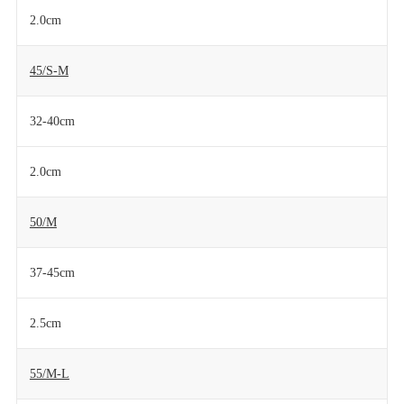
2.0cm
45/S-M
32-40cm
2.0cm
50/M
37-45cm
2.5cm
55/M-L