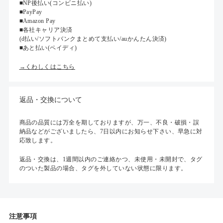
■NP後払い(コンビニ払い)
■PayPay
■Amazon Pay
■各社キャリア決済
(d払い/ソフトバンクまとめて支払い/auかんたん決済)
■あと払い(ペイディ)
→くわしくはこちら
返品・交換について
商品の品質には万全を期しておりますが、万一、不良・破損・誤
納品などがございましたら、7日以内にお知らせ下さい、早急に対
応致します。
返品・交換は、1週間以内のご連絡かつ、未使用・未開封で、タグ
のついた製品の場合、タグを外していない状態に限ります。
注意事項