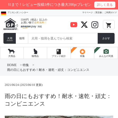
1まで！レビュー投稿1件につき最大200ptプレゼント
詳しく見る
アニモンダ | ハンター
マイページ
実店舗
ご利用ガイド
5500円（税込）以上の
お買い物で
送料無料！
local_grocery_store
犬用
猫用
さがす
book
stars
photo_camera
犬用品
猫用品
ブランド紹介
特集
みんなの写真
コ
ン
HOME
>
特集
>
テ
雨の日にもおすすめ！耐水・速乾・頑丈：コンビニエンス
ン
ツ
へ
ス
2021/06/24 (2025/06/10 更新)
キ
ッ
雨の日にもおすすめ！耐水・速乾・頑丈：
プ
コンビニエンス