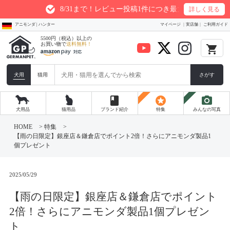
8/31まで！レビュー投稿1件につき最大200ptプレゼント
詳しく見る
アニモンダ | ハンター
マイページ
実店舗
ご利用ガイド
5500円（税込）以上の
お買い物で
送料無料！
local_grocery_store
犬用
猫用
さがす
book
stars
photo_camera
犬用品
猫用品
ブランド紹介
特集
みんなの写真
コ
ン
HOME
>
特集
>
テ
【雨の日限定】銀座店＆鎌倉店でポイント2倍！さらにアニモンダ製品1
ン
個プレゼント
ツ
へ
ス
キ
2025/05/29
ッ
プ
【雨の日限定】銀座店＆鎌倉店でポイント
2倍！さらにアニモンダ製品1個プレゼン
ト