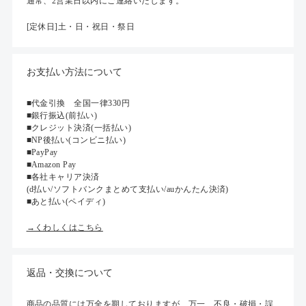
通常、2営業日以内にご連絡いたします。
[定休日]土・日・祝日・祭日
お支払い方法について
■代金引換 全国一律330円
■銀行振込(前払い)
■クレジット決済(一括払い)
■NP後払い(コンビニ払い)
■PayPay
■Amazon Pay
■各社キャリア決済
(d払い/ソフトバンクまとめて支払い/auかんたん決済)
■あと払い(ペイディ)
→くわしくはこちら
返品・交換について
商品の品質には万全を期しておりますが、万一、不良・破損・誤