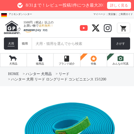
8/31まで！レビュー投稿1件につき最大200ptプレゼント
詳しく見る
アニモンダ | ハンター
マイページ
実店舗
ご利用ガイド
5500円（税込）以上の
お買い物で
送料無料！
local_grocery_store
犬用
猫用
さがす
book
stars
photo_camera
犬用品
猫用品
ブランド紹介
特集
みんなの写真
HOME
ハンター 犬用品
リード
ハンター 犬用 リード ロングリード コンビニエンス 15/1200