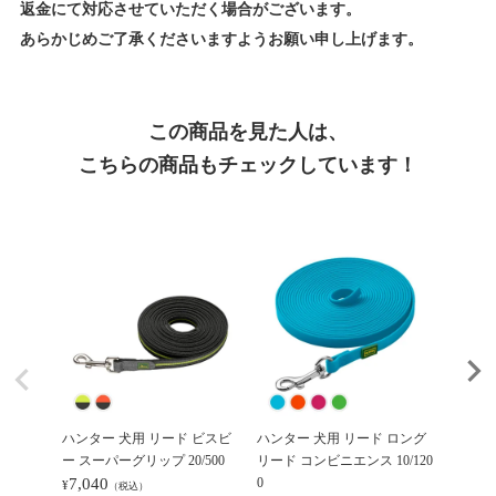
返金にて対応させていただく場合がございます。
あらかじめご了承くださいますようお願い申し上げます。
この商品を見た人は、
こちらの商品もチェックしています！
ハンター 犬用 リード ビスビ
ハンター 犬用 リード ロング
ハンタ
ー スーパーグリップ 20/500
リード コンビニエンス 10/120
リード 
7,040
0
10,4
¥
¥
（税込）