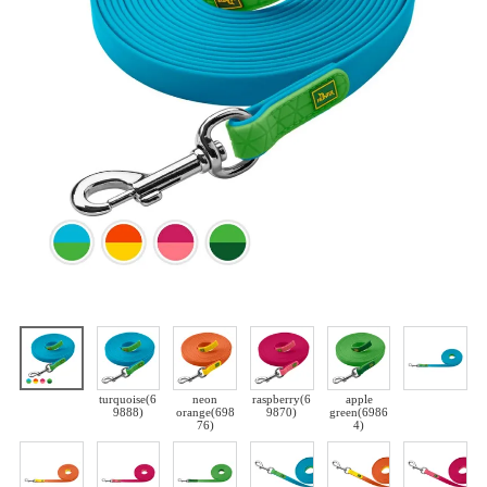
turquoise(6
neon
raspberry(6
apple
9888)
orange(698
9870)
green(6986
76)
4)