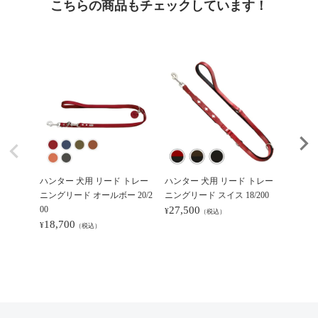
こちらの商品もチェックしています！
ハンター 犬用 リード トレー
ハンター 犬用 リード トレー
ハンタ
ニングリード オールボー 20/2
ニングリード スイス 18/200
ニング
00
27,500
アップ 2
¥
（税込）
18,700
31,3
¥
¥
（税込）