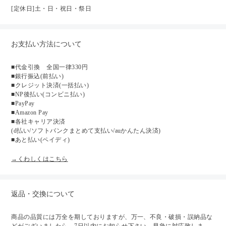
[定休日]土・日・祝日・祭日
お支払い方法について
■代金引換 全国一律330円
■銀行振込(前払い)
■クレジット決済(一括払い)
■NP後払い(コンビニ払い)
■PayPay
■Amazon Pay
■各社キャリア決済
(d払い/ソフトバンクまとめて支払い/auかんたん決済)
■あと払い(ペイディ)
→くわしくはこちら
返品・交換について
商品の品質には万全を期しておりますが、万一、不良・破損・誤納品な