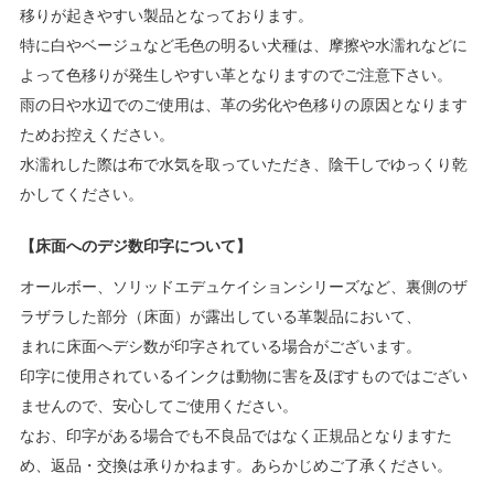
移りが起きやすい製品となっております。
特に白やベージュなど毛色の明るい犬種は、摩擦や水濡れなどに
よって色移りが発生しやすい革となりますのでご注意下さい。
雨の日や水辺でのご使用は、革の劣化や色移りの原因となります
ためお控えください。
水濡れした際は布で水気を取っていただき、陰干しでゆっくり乾
かしてください。
【床面へのデジ数印字について】
オールボー、ソリッドエデュケイションシリーズなど、裏側のザ
ラザラした部分（床面）が露出している革製品において、
まれに床面へデシ数が印字されている場合がございます。
印字に使用されているインクは動物に害を及ぼすものではござい
ませんので、安心してご使用ください。
なお、印字がある場合でも不良品ではなく正規品となりますた
め、返品・交換は承りかねます。あらかじめご了承ください。