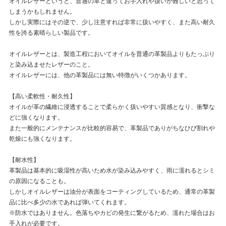
オイルレザーというと、普通の革と違ってお手入れや扱いが難しいと思って
しまうかもしれません。
しかし実際にはその逆で、少し注意すれば非常に扱いやすく、また高い耐久
性を誇る素晴らしい製品です。
オイルレザーとは、製造工程においてオイルを普通の革製品よりもたっぷり
と染み込ませたレザーのこと。
オイルレザーには、他の革製品には無い特徴がいくつかあります。
【高い柔軟性・耐久性】
オイルが革の繊維に浸透することで柔らかく扱いやすい質感となり、衝撃な
どに強くなります。
また一般的にメンテナンスが比較的容易で、革製品でありがちなひび割れや
乾燥にも強くなります。
【耐水性】
革製品は基本的に吸湿性が高いため水が染み込みやすく、雨に濡れるとシミ
の原因になることも。
しかしオイルレザーは油分が表面をコーティングしているため、通常の革製
品に比べ多少の水であれば弾いてくれます。
※防水ではありません。色落ちやカビの発生に繋がるため、濡れた場合はお
手入れが必要です。