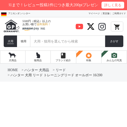
まで！レビュー投稿1件につき最大200ptプレゼント
詳しく見る
アニモンダ | ハンター
マイページ
実店舗
ご利用ガイド
5500円（税込）以上の
お買い物で
送料無料！
local_grocery_store
犬用
猫用
さがす
book
stars
photo_camera
犬用品
猫用品
ブランド紹介
特集
みんなの写真
HOME
ハンター 犬用品
リード
ハンター 犬用 リード トレーニングリード オールボー 16/200