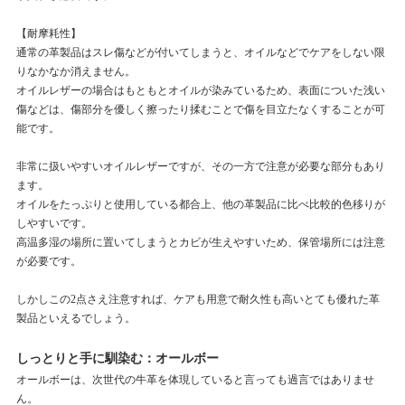
【耐摩耗性】
通常の革製品はスレ傷などが付いてしまうと、オイルなどでケアをしない限
りなかなか消えません。
オイルレザーの場合はもともとオイルが染みているため、表面についた浅い
傷などは、傷部分を優しく擦ったり揉むことで傷を目立たなくすることが可
能です。
非常に扱いやすいオイルレザーですが、その一方で注意が必要な部分もあり
ます。
オイルをたっぷりと使用している都合上、他の革製品に比べ比較的色移りが
しやすいです。
高温多湿の場所に置いてしまうとカビが生えやすいため、保管場所には注意
が必要です。
しかしこの2点さえ注意すれば、ケアも用意で耐久性も高いとても優れた革
製品といえるでしょう。
しっとりと手に馴染む：オールボー
オールボーは、次世代の牛革を体現していると言っても過言ではありませ
ん。