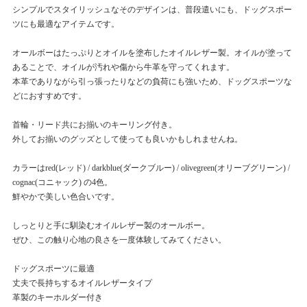
シンプルでスタイリッシュなそのデザインは、普段遣いにも、ドッグスポー
ツにも最適なアイテムです。
オールボーはたっぷりとオイルを塗布したオイルレザー製。オイルが塗って
あることで、オイルが汚れや傷から牛革を守ってくれます。
本革でありながら引っ張ったりなどの負荷にも強いため、ドッグスポーツな
どにおすすめです。
首輪・リード共にお揃いのキーリング付き。
外してお揃いのグッズとして使っても良いかもしれませんね。
カラーはred(レッド) / darkblue(ダークブルー) / olivegreen(オリーブグリーン) /
cognac(コニャック) の4色。
鮮やかで美しい色合いです。
しっとりと手に馴染むオイルレザー製のオールボー。
ぜひ、この触り心地の良さを一度体験してみてください。
ドッグスポーツに最適
丈夫で長持ちするオイルレザータイプ
革製のキーホルダー付き