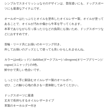
シンプルでスタイリッシュなそのデザインは、普段遣いにも、ドッグスポー
ツにも最適なアイテムです。
オールボーはたっぷりとオイルを塗布したオイルレザー製。オイルが塗って
あることで、オイルが汚れや傷から牛革を守ってくれます。
本革でありながら引っ張ったりなどの負荷にも強いため、ドッグスポーツな
どにおすすめです。
首輪・リード共にお揃いのキーリング付き。
外してお揃いのグッズとして使っても良いかもしれませんね。
カラーはred(レッド) / darkblue(ダークブルー) / olivegreen(オリーブグリーン) /
cognac(コニャック) の4色。
鮮やかで美しい色合いです。
しっとりと手に馴染むオイルレザー製のオールボー。
ぜひ、この触り心地の良さを一度体験してみてください。
ドッグスポーツに最適
丈夫で長持ちするオイルレザータイプ
革製のキーホルダー付き