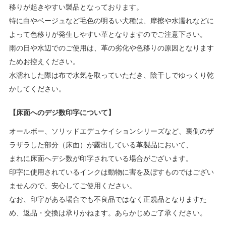
移りが起きやすい製品となっております。
特に白やベージュなど毛色の明るい犬種は、摩擦や水濡れなどに
よって色移りが発生しやすい革となりますのでご注意下さい。
雨の日や水辺でのご使用は、革の劣化や色移りの原因となります
ためお控えください。
水濡れした際は布で水気を取っていただき、陰干しでゆっくり乾
かしてください。
【床面へのデジ数印字について】
オールボー、ソリッドエデュケイションシリーズなど、裏側のザ
ラザラした部分（床面）が露出している革製品において、
まれに床面へデシ数が印字されている場合がございます。
印字に使用されているインクは動物に害を及ぼすものではござい
ませんので、安心してご使用ください。
なお、印字がある場合でも不良品ではなく正規品となりますた
め、返品・交換は承りかねます。あらかじめご了承ください。