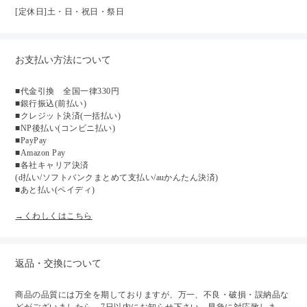
[定休日]土・日・祝日・祭日
お支払い方法について
■代金引換 全国一律330円
■銀行振込(前払い)
■クレジット決済(一括払い)
■NP後払い(コンビニ払い)
■PayPay
■Amazon Pay
■各社キャリア決済
(d払い/ソフトバンクまとめて支払い/auかんたん決済)
■あと払い(ペイディ)
→くわしくはこちら
返品・交換について
商品の品質には万全を期しておりますが、万一、不良・破損・誤納品な