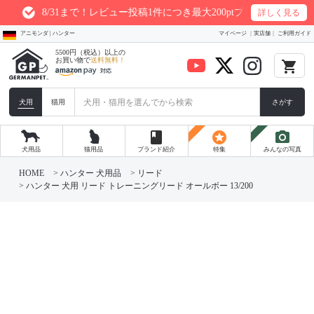
8/31まで！レビュー投稿1件につき最大200ptプレゼント
詳しく見る
アニモンダ | ハンター
マイページ
実店舗
ご利用ガイド
5500円（税込）以上の
お買い物で
送料無料！
local_grocery_store
犬用
猫用
さがす
book
stars
photo_camera
犬用品
猫用品
ブランド紹介
特集
みんなの写真
HOME
ハンター 犬用品
リード
ハンター 犬用 リード トレーニングリード オールボー 13/200