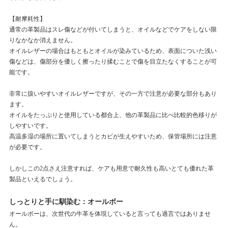
【耐摩耗性】
通常の革製品はスレ傷などが付いてしまうと、オイルなどでケアをしない限
りなかなか消えません。
オイルレザーの場合はもともとオイルが染みているため、表面についた浅い
傷などは、傷部分を優しく擦ったり揉むことで傷を目立たなくすることが可
能です。
非常に扱いやすいオイルレザーですが、その一方で注意が必要な部分もあり
ます。
オイルをたっぷりと使用している都合上、他の革製品に比べ比較的色移りが
しやすいです。
高温多湿の場所に置いてしまうとカビが生えやすいため、保管場所には注意
が必要です。
しかしこの2点さえ注意すれば、ケアも用意で耐久性も高いとても優れた革
製品といえるでしょう。
しっとりと手に馴染む：オールボー
オールボーは、次世代の牛革を体現していると言っても過言ではありませ
ん。