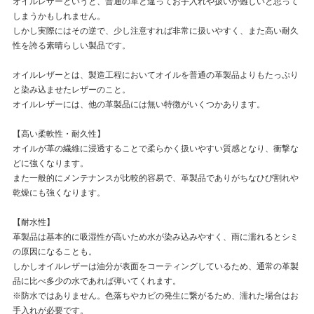
オイルレザーというと、普通の革と違ってお手入れや扱いが難しいと思って
しまうかもしれません。
しかし実際にはその逆で、少し注意すれば非常に扱いやすく、また高い耐久
性を誇る素晴らしい製品です。
オイルレザーとは、製造工程においてオイルを普通の革製品よりもたっぷり
と染み込ませたレザーのこと。
オイルレザーには、他の革製品には無い特徴がいくつかあります。
【高い柔軟性・耐久性】
オイルが革の繊維に浸透することで柔らかく扱いやすい質感となり、衝撃な
どに強くなります。
また一般的にメンテナンスが比較的容易で、革製品でありがちなひび割れや
乾燥にも強くなります。
【耐水性】
革製品は基本的に吸湿性が高いため水が染み込みやすく、雨に濡れるとシミ
の原因になることも。
しかしオイルレザーは油分が表面をコーティングしているため、通常の革製
品に比べ多少の水であれば弾いてくれます。
※防水ではありません。色落ちやカビの発生に繋がるため、濡れた場合はお
手入れが必要です。