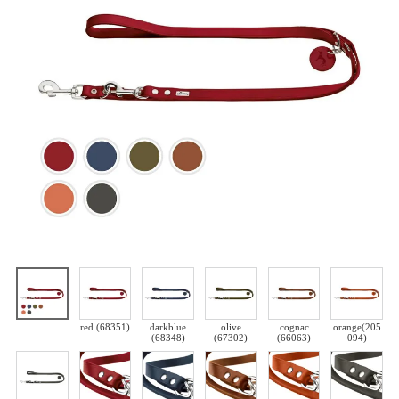
red (68351)
darkblue
olive
cognac
orange(205
(68348)
(67302)
(66063)
094)