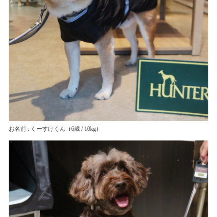
お名前 : くーすけくん
（6歳 / 10kg）