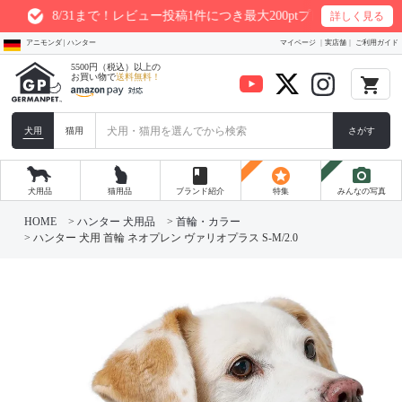
で！レビュー投稿1件につき最大200ptプレゼント
詳しく見る
アニモンダ | ハンター
マイページ
実店舗
ご利用ガイド
5500円（税込）以上の
お買い物で
送料無料！
local_grocery_store
犬用
猫用
さがす
book
stars
photo_camera
犬用品
猫用品
ブランド紹介
特集
みんなの写真
HOME
ハンター 犬用品
首輪・カラー
ハンター 犬用 首輪 ネオプレン ヴァリオプラス S-M/2.0