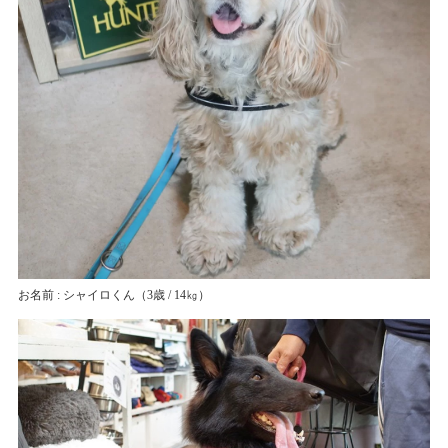
お名前 : シャイロくん
（3歳 / 14㎏）