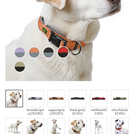
lavender/gre
copper/grey
black/grey(
red/black(6
olive/black(
y(203282)
(203297)
62181)
2182)
62185)