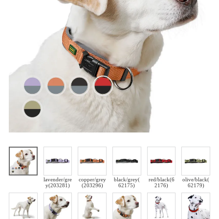
lavender/gre
copper/grey
black/grey(
red/black(6
olive/black(
y(203281)
(203296)
62175)
2176)
62179)