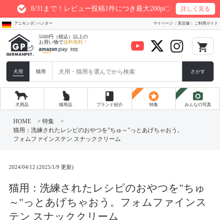
8/31まで！レビュー投稿1件につき最大200ptプレゼント
詳しく見る
アニモンダ | ハンター
マイページ
実店舗
ご利用ガイド
5500円（税込）以上の
お買い物で
送料無料！
local_grocery_store
犬用
猫用
さがす
book
stars
photo_camera
犬用品
猫用品
ブランド紹介
特集
みんなの写真
コ
ン
HOME
>
特集
>
テ
猫用：洗練されたレシピのおやつを”ちゅ～”っとあげちゃおう。
ン
フォムファインステン スナッククリーム
ツ
へ
ス
キ
2024/04/12 (2025/1/9 更新)
ッ
プ
猫用：洗練されたレシピのおやつを"ちゅ
～"っとあげちゃおう。フォムファインス
テン スナッククリーム