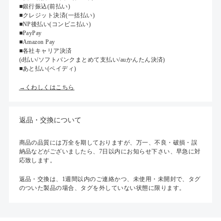
■銀行振込(前払い)
■クレジット決済(一括払い)
■NP後払い(コンビニ払い)
■PayPay
■Amazon Pay
■各社キャリア決済
(d払い/ソフトバンクまとめて支払い/auかんたん決済)
■あと払い(ペイディ)
→くわしくはこちら
返品・交換について
商品の品質には万全を期しておりますが、万一、不良・破損・誤
納品などがございましたら、7日以内にお知らせ下さい、早急に対
応致します。
返品・交換は、1週間以内のご連絡かつ、未使用・未開封で、タグ
のついた製品の場合、タグを外していない状態に限ります。