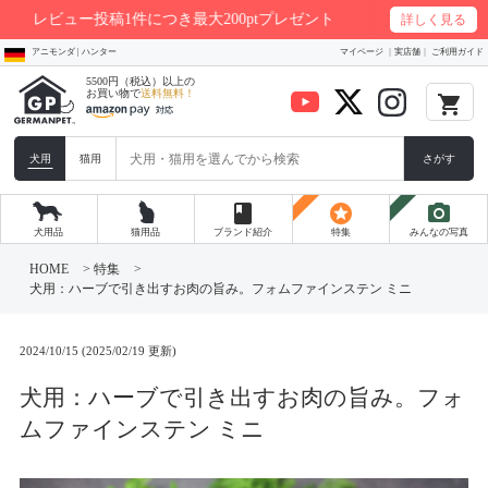
レビュー投稿1件につき最大200ptプレゼント
詳しく見る
アニモンダ | ハンター
マイページ
実店舗
ご利用ガイド
5500円（税込）以上の
お買い物で
送料無料！
local_grocery_store
犬用
猫用
さがす
book
stars
photo_camera
犬用品
猫用品
ブランド紹介
特集
みんなの写真
コ
ン
HOME
>
特集
>
テ
犬用：ハーブで引き出すお肉の旨み。フォムファインステン ミニ
ン
ツ
へ
ス
2024/10/15 (2025/02/19 更新)
キ
ッ
犬用：ハーブで引き出すお肉の旨み。フォ
プ
ムファインステン ミニ