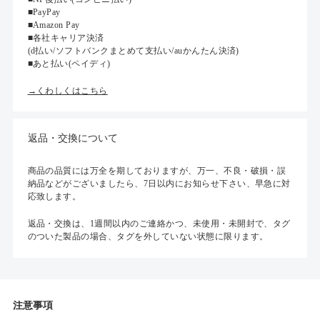
■PayPay
■Amazon Pay
■各社キャリア決済
(d払い/ソフトバンクまとめて支払い/auかんたん決済)
■あと払い(ペイディ)
→くわしくはこちら
返品・交換について
商品の品質には万全を期しておりますが、万一、不良・破損・誤
納品などがございましたら、7日以内にお知らせ下さい、早急に対
応致します。
返品・交換は、1週間以内のご連絡かつ、未使用・未開封で、タグ
のついた製品の場合、タグを外していない状態に限ります。
注意事項