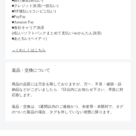
■銀行振込(前払い)
■クレジット決済(一括払い)
■NP後払い(コンビニ払い)
■PayPay
■Amazon Pay
■各社キャリア決済
(d払い/ソフトバンクまとめて支払い/auかんたん決済)
■あと払い(ペイディ)
→くわしくはこちら
返品・交換について
商品の品質には万全を期しておりますが、万一、不良・破損・誤
納品などがございましたら、7日以内にお知らせ下さい、早急に対
応致します。
返品・交換は、1週間以内のご連絡かつ、未使用・未開封で、タグ
のついた製品の場合、タグを外していない状態に限ります。