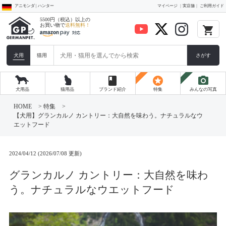
アニモンダ | ハンター
マイページ
実店舗
ご利用ガイド
5500円（税込）以上の
お買い物で
送料無料！
local_grocery_store
犬用
猫用
さがす
book
stars
photo_camera
犬用品
猫用品
ブランド紹介
特集
みんなの写真
コ
ン
HOME
>
特集
>
テ
【犬用】グランカルノ カントリー：大自然を味わう。ナチュラルなウ
ン
エットフード
ツ
へ
ス
キ
2024/04/12 (2026/07/08 更新)
ッ
プ
グランカルノ カントリー：大自然を味わ
う。ナチュラルなウエットフード