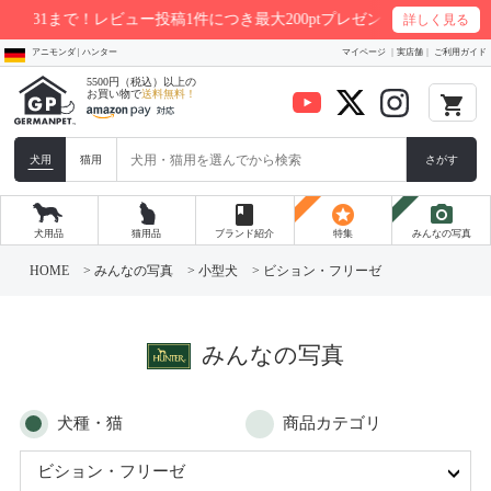
稿1件につき最大200ptプレゼント
詳しく見る
アニモンダ | ハンター
マイページ
実店舗
ご利用ガイド
5500円（税込）以上の
お買い物で
送料無料！
local_grocery_store
犬用
猫用
さがす
book
stars
photo_camera
犬用品
猫用品
ブランド紹介
特集
みんなの写真
コ
ン
HOME
>
みんなの写真
>
小型犬
>
ビション・フリーゼ
テ
ン
ツ
へ
ス
みんなの写真
キ
ッ
プ
犬種・猫
商品カテゴリ
ビション・フリーゼ