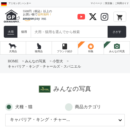
アニモンダ | ハンター
マイページ
実店舗
ご利用ガイド
5500円（税込）以上の
お買い物で
送料無料！
local_grocery_store
犬用
猫用
さがす
book
stars
photo_camera
犬用品
猫用品
ブランド紹介
特集
みんなの写真
コ
ン
HOME
>
みんなの写真
>
小型犬
>
テ
キャバリア・キング・チャールズ・スパニエル
ン
ツ
へ
ス
キ
みんなの写真
ッ
プ
犬種・猫
商品カテゴリ
キャバリア・キング・チャー...