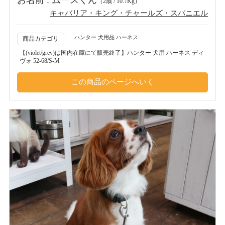
お名前 : ムースくん
（2歳 / 10.7Kg）
キャバリア・キング・チャールズ・スパニエル
ハンター 犬用品 ハーネス
商品カテゴリ
【(violet/grey)は国内在庫にて販売終了】ハンター 犬用 ハーネス ディ
ヴォ 52-68/S-M