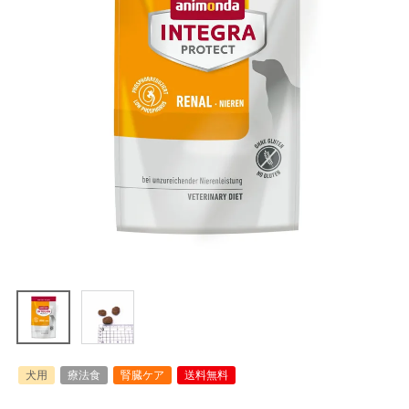
犬用
療法食
腎臓ケア
送料無料