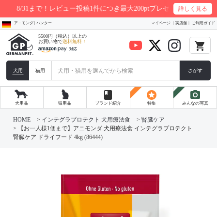
31まで！レビュー投稿1件につき最大200ptプレゼント
詳しく見る
アニモンダ | ハンター
マイページ
実店舗
ご利用ガイド
5500円（税込）以上の
お買い物で
送料無料！
local_grocery_store
犬用
猫用
さがす
book
stars
photo_camera
犬用品
猫用品
ブランド紹介
特集
みんなの写真
HOME
インテグラプロテクト 犬用療法食
腎臓ケア
【お一人様1個まで】アニモンダ 犬用療法食 インテグラプロテクト
腎臓ケア ドライフード 4kg (86444)