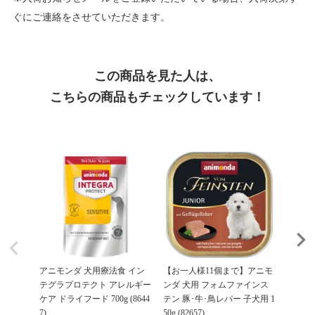
ぐにご連絡をさせていただきます。
この商品を見た人は、
こちらの商品もチェックしています！
アニモンダ 犬用療法食 イン
【お一人様11個まで】アニモ
【お一
テグラプロテクト アレルギー
ンダ 犬用 フォムファインス
ンダ 
ケア ドライフード 700g (8644
テン 豚･牛･鳥レバー 子犬用 1
イ 鳥・牛
7)
50g (82657)
2,75
¥