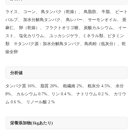
ライス、 コーン、 鳥タンパク（乾燥）、 鳥脂肪、 牛脂、 ビート
パルプ、 加水分解鳥タンパク、 鳥レバー、 サーモンオイル、 亜
麻仁、 卵（乾燥）、 フラクトオリゴ糖、 炭酸カルシウム、 イー
スト、 塩化カリウム、 ユッカシジゲラ、ミネラル類、ビタミン
類 ※タンパク源：加水分解鳥タンパク、鳥肉粉（低灰分）、乾
燥全卵
分析値
タンパク質 16%、 脂質 20%、 粗繊維 2%、 粗灰分 4.5%、 水分
8%、 カルシウム 0.7%、リン 0.4 %、 ナトリウム 0.2 %、 カリウ
ム 0.6 %、 リノール酸 2 %
栄養添加物(1kgあたり)