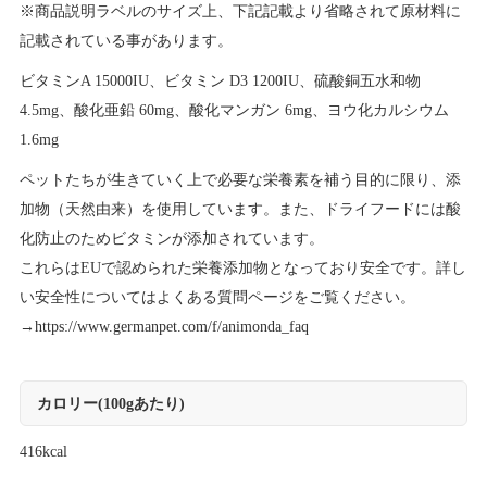
※商品説明ラベルのサイズ上、下記記載より省略されて原材料に
記載されている事があります。
ビタミンA 15000IU、ビタミン D3 1200IU、硫酸銅五水和物
4.5mg、酸化亜鉛 60mg、酸化マンガン 6mg、ヨウ化カルシウム
1.6mg
ペットたちが生きていく上で必要な栄養素を補う目的に限り、添
加物（天然由来）を使用しています。また、ドライフードには酸
化防止のためビタミンが添加されています。
これらはEUで認められた栄養添加物となっており安全です。詳し
い安全性についてはよくある質問ページをご覧ください。
→
https://www.germanpet.com/f/animonda_faq
カロリー(100gあたり)
416kcal