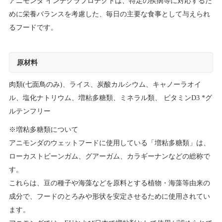
アニモンダ インテグラプロテクトは、特定の疾病等に対応するた
めに栄養バランスを考慮した、毎日の主要な食事として与えられ
るフードです。
原材料
肉類(七面鳥のみ)、ライス、炭酸カルシウム、キャノーラオイ
ル、塩化ナトリウム、増粘多糖類、ミネラル類、 ビタミンD3 *グ
ルテンフリー
※増粘多糖類について
アニモンダのウェットフードに使用している「増粘多糖類」は、
ローカストビーンガム、グアーガム、カラギーナンなどの総称で
す。
これらは、豆の種子や海藻などを原料とする植物・海藻等由来の
成分で、フードのとろみや形状を安定させるために使用されてい
ます。