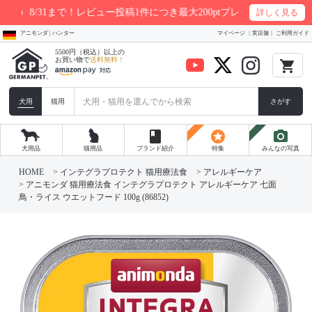
31まで！レビュー投稿1件につき最大200ptプレゼント
詳しく見る
アニモンダ | ハンター
マイページ
実店舗
ご利用ガイド
5500円（税込）以上の
お買い物で
送料無料！
local_grocery_store
犬用
猫用
さがす
book
stars
photo_camera
犬用品
猫用品
ブランド紹介
特集
みんなの写真
HOME
インテグラプロテクト 猫用療法食
アレルギーケア
アニモンダ 猫用療法食 インテグラプロテクト アレルギーケア 七面
鳥・ライス ウエットフード 100g (86852)