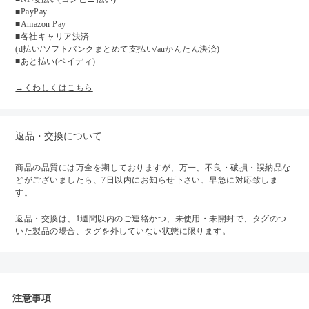
■PayPay
■Amazon Pay
■各社キャリア決済
(d払い/ソフトバンクまとめて支払い/auかんたん決済)
■あと払い(ペイディ)
→くわしくはこちら
返品・交換について
商品の品質には万全を期しておりますが、万一、不良・破損・誤納品な
どがございましたら、7日以内にお知らせ下さい、早急に対応致しま
す。
返品・交換は、1週間以内のご連絡かつ、未使用・未開封で、タグのつ
いた製品の場合、タグを外していない状態に限ります。
注意事項