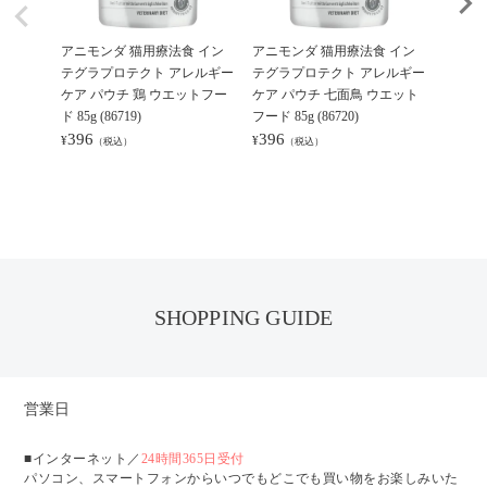
アニモンダ 猫用療法食 イン
アニモンダ 猫用療法食 イン
【お一
テグラプロテクト アレルギー
テグラプロテクト アレルギー
ンダ 
ケア パウチ 鶏 ウエットフー
ケア パウチ 七面鳥 ウエット
プロテ
ド 85g (86719)
フード 85g (86720)
鶏のみ 
396
396
(86694)
¥
¥
（税込）
（税込）
528
¥
（
SHOPPING GUIDE
営業日
■インターネット／
24時間365日受付
パソコン、スマートフォンからいつでもどこでも買い物をお楽しみいた