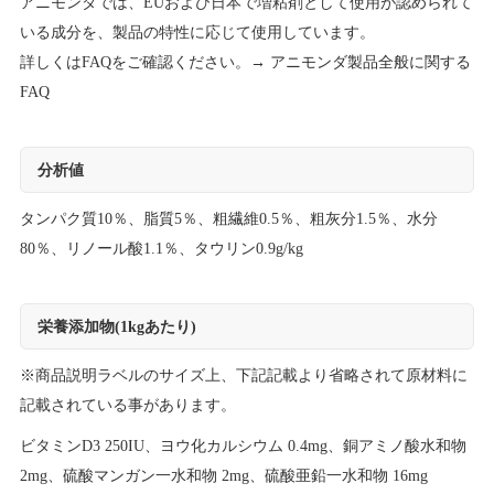
アニモンダでは、EUおよび日本で増粘剤として使用が認められて
いる成分を、製品の特性に応じて使用しています。
詳しくはFAQをご確認ください。→
アニモンダ製品全般に関する
FAQ
分析値
タンパク質10％、脂質5％、粗繊維0.5％、粗灰分1.5％、水分
80％、リノール酸1.1％、タウリン0.9g/kg
栄養添加物(1kgあたり)
※商品説明ラベルのサイズ上、下記記載より省略されて原材料に
記載されている事があります。
ビタミンD3 250IU、ヨウ化カルシウム 0.4mg、銅アミノ酸水和物
2mg、硫酸マンガン一水和物 2mg、硫酸亜鉛一水和物 16mg