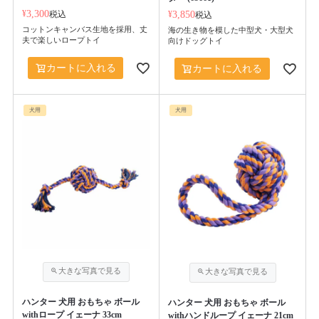
¥
3,300
税込
¥
3,850
税込
コットンキャンバス生地を採用、丈
海の生き物を模した中型犬・大型犬
夫で楽しいロープトイ
向けドッグトイ
カートに入れる
カートに入れる
犬用
犬用
ハンター 犬用 おもちゃ ボール
ハンター 犬用 おもちゃ ボール
withロープ イェーナ 33cm
withハンドループ イェーナ 21cm