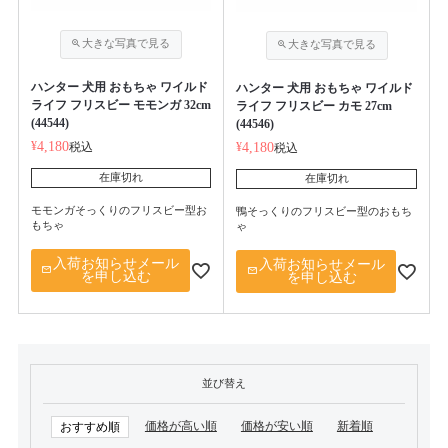
ハンター 犬用 おもちゃ ワイルド
ハンター 犬用 おもちゃ ワイルド
ライフ フリスビー モモンガ 32cm
ライフ フリスビー カモ 27cm
(44544)
(44546)
¥
4,180
税込
¥
4,180
税込
在庫切れ
在庫切れ
モモンガそっくりのフリスビー型お
鴨そっくりのフリスビー型のおもち
もちゃ
ゃ
入荷お知らせメール
入荷お知らせメール
を申し込む
を申し込む
並び替え
価格が高い順
価格が安い順
新着順
おすすめ順