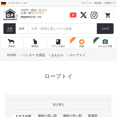
アニモンダ | ハンター
マイページ
実店舗
ご利用ガイド
5500円（税込）以上の
お買い物で
送料無料！
local_grocery_store
犬用
猫用
さがす
book
stars
photo_camera
犬用品
猫用品
ブランド紹介
特集
みんなの写真
HOME
ハンター 犬用品
おもちゃ
ロープトイ
ロープトイ
並び替え
価格が高い順
価格が安い順
新着順
おすすめ順