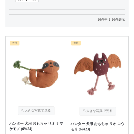
16
件中
1
-
16
件表示
犬用
犬用
ハンター 犬用 おもちゃ リオ ナマ
ハンター 犬用 おもちゃ リオ コウ
ケモノ (69424)
モリ (69423)