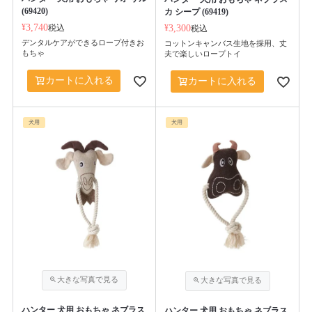
(69420)
カ シープ (69419)
¥
3,740
税込
¥
3,300
税込
デンタルケアができるロープ付きお
コットンキャンバス生地を採用、丈
もちゃ
夫で楽しいロープトイ
カートに入れる
カートに入れる
犬用
犬用
ハンター 犬用 おもちゃ ネブラス
ハンター 犬用 おもちゃ ネブラス