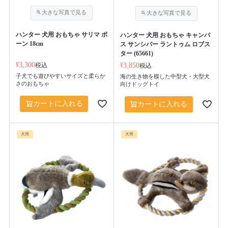
ハンター 犬用 おもちゃ サリマ ボ
ハンター 犬用 おもちゃ キャンバ
ーン 18cm
ス サンシバー ラントゥム ロブス
ター (65661)
¥
3,300
税込
¥
3,850
税込
子犬でも遊びやすいサイズと柔らか
海の生き物を模した中型犬・大型犬
さのおもちゃ
向けドッグトイ
カートに入れる
カートに入れる
犬用
犬用