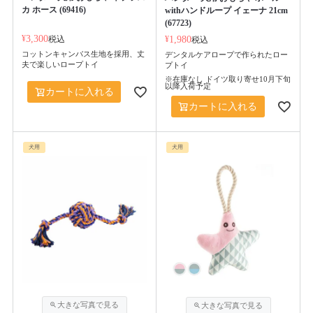
カ ホース (69416)
withハンドループ イェーナ 21cm
(67723)
¥
3,300
税込
¥
1,980
税込
コットンキャンバス生地を採用、丈
デンタルケアロープで作られたロー
夫で楽しいロープトイ
プトイ
※在庫なし ドイツ取り寄せ10月下旬
以降入荷予定
カートに入れる
カートに入れる
犬用
犬用