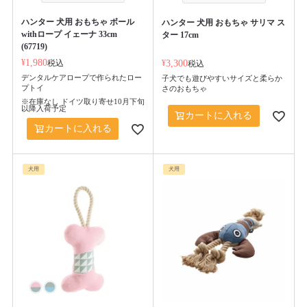
ハンター 犬用 おもちゃ ボール
ハンター 犬用 おもちゃ サリマ ス
withロープ イェーナ 33cm
ター 17cm
(67719)
¥
1,980
税込
¥
3,300
税込
デンタルケアロープで作られたロー
子犬でも遊びやすいサイズと柔らか
プトイ
さのおもちゃ
※在庫なし ドイツ取り寄せ10月下旬
以降入荷予定
カートに入れる
カートに入れる
犬用
犬用