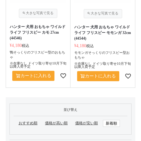
ハンター 犬用 おもちゃ ワイルド
ハンター 犬用 おもちゃ ワイルド
ライフ フリスビー カモ 27cm
ライフ フリスビー モモンガ 32cm
(44546)
(44544)
¥
4,180
税込
¥
4,180
税込
鴨そっくりのフリスビー型のおもち
モモンガそっくりのフリスビー型お
ゃ
もちゃ
※在庫なし ドイツ取り寄せ10月下旬
※在庫なし ドイツ取り寄せ10月下旬
以降入荷予定
以降入荷予定
カートに入れる
カートに入れる
並び替え
おすすめ順
価格が高い順
価格が安い順
新着順