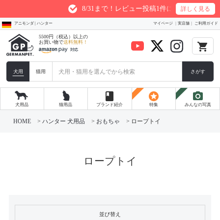
8/31まで！レビュー投稿1件につき最大200ptプ
詳しく見る
アニモンダ | ハンター
マイページ
実店舗
ご利用ガイド
5500円（税込）以上の
お買い物で
送料無料！
local_grocery_store
犬用
猫用
さがす
book
stars
photo_camera
犬用品
猫用品
ブランド紹介
特集
みんなの写真
HOME
ハンター 犬用品
おもちゃ
ロープトイ
ロープトイ
並び替え