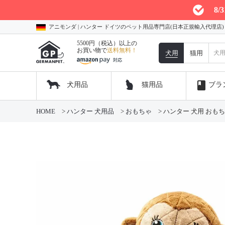
8
アニモンダ | ハンター ドイツのペット用品専門店(日本正規輸入代理店
5500円（税込）以上の
お買い物で
送料無料！
犬用
猫用
book
犬用品
猫用品
ブラ
HOME
ハンター 犬用品
おもちゃ
ハンター 犬用 おもちゃ 