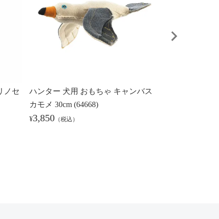
リノセ
ハンター 犬用 おもちゃ キャンバス
ハンター 犬用 
カモメ 30cm (64668)
サンシバー ラ
3,850
(65661)
¥
（税込）
3,850
¥
（税込）