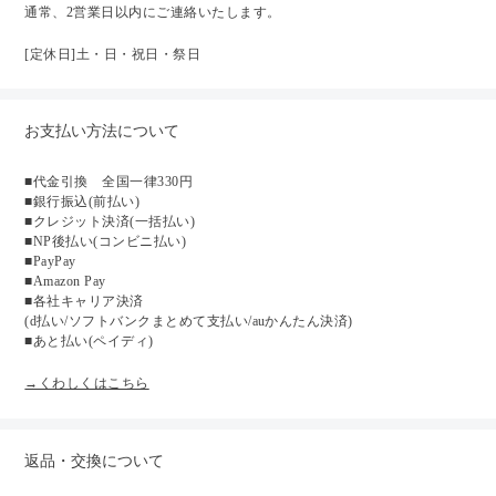
通常、2営業日以内にご連絡いたします。
[定休日]土・日・祝日・祭日
お支払い方法について
■代金引換 全国一律330円
■銀行振込(前払い)
■クレジット決済(一括払い)
■NP後払い(コンビニ払い)
■PayPay
■Amazon Pay
■各社キャリア決済
(d払い/ソフトバンクまとめて支払い/auかんたん決済)
■あと払い(ペイディ)
→くわしくはこちら
返品・交換について