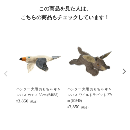
この商品を見た人は、
こちらの商品もチェックしています！
ハンター 犬用 おもちゃ キャ
ハンター 犬用 おもちゃ キャ
ハンタ
ンバス カモメ 30cm (64668)
ンバス ワイルドラビット 27c
ンバス 
3,850
m (60840)
(60953)
¥
（税込）
3,850
4,18
¥
¥
（税込）