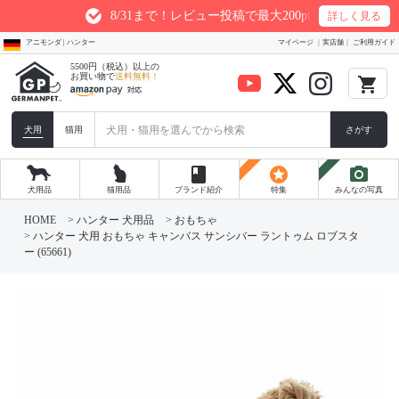
8/31まで！レビュー投稿で最大200ptプレゼント
詳しく見る
アニモンダ | ハンター
マイページ
実店舗
ご利用ガイド
5500円（税込）以上の
お買い物で
送料無料！
local_grocery_store
犬用
猫用
さがす
book
stars
photo_camera
犬用品
猫用品
ブランド紹介
特集
みんなの写真
HOME
ハンター 犬用品
おもちゃ
ハンター 犬用 おもちゃ キャンバス サンシバー ラントゥム ロブスタ
ー (65661)