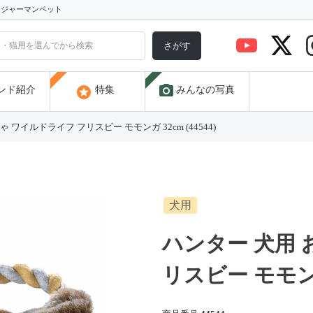
) ジャーマンペット
さがす
photo_camera
stars
ンド紹介
特集
みんなの写真
 ワイルドライフ フリスビー モモンガ 32cm (44544)
犬用
ハンター 犬用 
リスビー モモンガ 