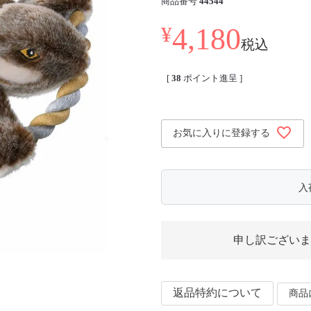
商品番号
44544
4,180
¥
税込
[
38
ポイント進呈 ]
お気に入りに登録する
入
申し訳ございま
返品特約について
商品