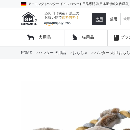
アニモンダ | ハンター ドイツのペット用品専門店(日本正規輸入代理店
5500円（税込）以上の
お買い物で
送料無料！
犬用
猫用
book
犬用品
猫用品
ブラ
HOME
ハンター 犬用品
おもちゃ
ハンター 犬用 おもちゃ