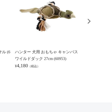
ル (6
ハンター 犬用 おもちゃ キャンバス
ハンター 犬用 
ワイルドダック 27cm (60953)
ボールwithハ
4,180
3,300
¥
¥
（税込）
（税込）