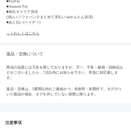
■PayPay
■Amazon Pay
■各社キャリア決済
(d払い/ソフトバンクまとめて支払い/auかんたん決済)
■あと払い(ペイディ)
→くわしくはこちら
返品・交換について
商品の品質には万全を期しておりますが、万一、不良・破損・誤納品な
どがございましたら、7日以内にお知らせ下さい、早急に対応致しま
す。
返品・交換は、1週間以内のご連絡かつ、未使用・未開封で、タグのつ
いた製品の場合、タグを外していない状態に限ります。
注意事項