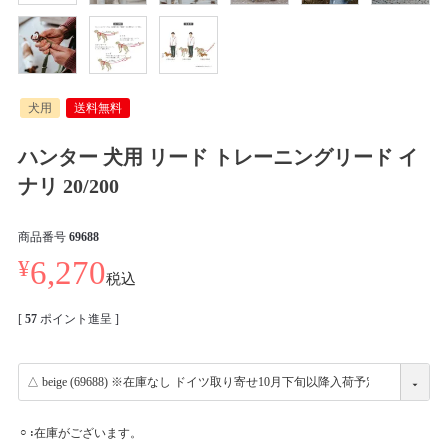
犬用
送料無料
ハンター 犬用 リード トレーニングリード イ
ナリ 20/200
商品番号
69688
¥
6,270
税込
[
57
ポイント進呈 ]
在庫がございます。
○