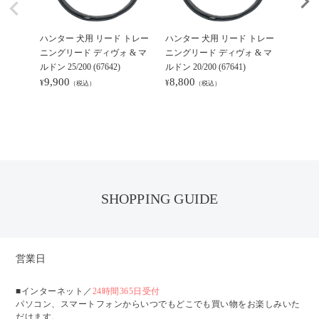
ハンター 犬用 リード トレー
ハンター 犬用 リード トレー
ハンタ
ニングリード ディヴォ & マ
ニングリード ディヴォ & マ
ニングリ
ルドン 25/200 (67642)
ルドン 20/200 (67641)
00
9,900
8,800
10,4
¥
¥
¥
（税込）
（税込）
SHOPPING GUIDE
営業日
■インターネット／
24時間365日受付
パソコン、スマートフォンからいつでもどこでも買い物をお楽しみいた
だけます。