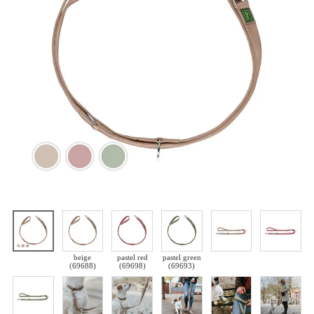
beige
pastel red
pastel green
(69688)
(69698)
(69693)