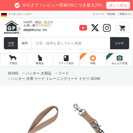
8/31まで！レビュー投稿1件につき最大200ptプレゼント
詳しく見る
アニモンダ | ハンター
マイページ
実店舗
ご利用ガイド
5500円（税込）以上の
お買い物で
送料無料！
local_grocery_store
犬用
猫用
さがす
book
stars
photo_camera
犬用品
猫用品
ブランド紹介
特集
みんなの写真
HOME
ハンター 犬用品
リード
ハンター 犬用 リード トレーニングリード イナリ 20/200