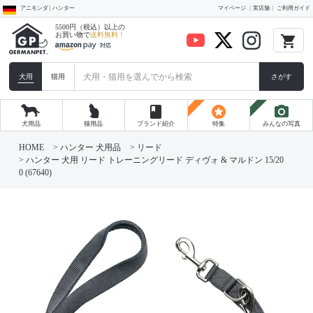
アニモンダ | ハンター
マイページ
実店舗
ご利用ガイド
5500円（税込）以上の
お買い物で
送料無料！
local_grocery_store
犬用
猫用
さがす
book
stars
photo_camera
犬用品
猫用品
ブランド紹介
特集
みんなの写真
HOME
ハンター 犬用品
リード
ハンター 犬用 リード トレーニングリード ディヴォ & マルドン 15/20
0 (67640)