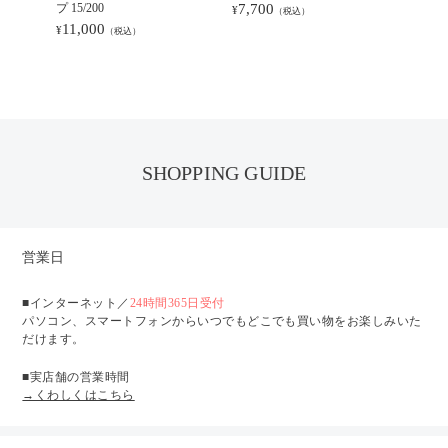
プ 15/200
7,700
ルドン 20
¥
（税込）
11,000
8,80
¥
¥
（税込）
SHOPPING GUIDE
営業日
■インターネット／
24時間365日受付
パソコン、スマートフォンからいつでもどこでも買い物をお楽しみいた
だけます。
■実店舗の営業時間
→くわしくはこちら