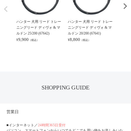
ハンター 犬用 リード トレー
ハンター 犬用 リード トレー
ハンタ
ニングリード ディヴォ & マ
ニングリード ディヴォ & マ
ニング
ルドン 25/200 (67642)
ルドン 20/200 (67641)
プ 20/2
9,900
8,800
12,1
¥
¥
¥
（税込）
（税込）
SHOPPING GUIDE
営業日
■インターネット／
24時間365日受付
パソコン、スマートフォンからいつでもどこでも買い物をお楽しみいた