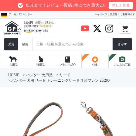
8/31まで！レビュー投稿1件につき最大200ptプレゼント
詳しく見る
アニモンダ | ハンター
マイページ
実店舗
ご利用ガイド
5500円（税込）以上の
お買い物で
送料無料！
local_grocery_store
犬用
猫用
さがす
book
stars
photo_camera
犬用品
猫用品
ブランド紹介
特集
みんなの写真
HOME
ハンター 犬用品
リード
ハンター 犬用 リード トレーニングリード ネオプレン 25/200