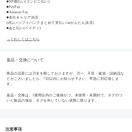
■NP後払い(コンビニ払い)
■PayPay
■Amazon Pay
■各社キャリア決済
(d払い/ソフトバンクまとめて支払い/auかんたん決済)
■あと払い(ペイディ)
→くわしくはこちら
返品・交換について
商品の品質には万全を期しておりますが、万一、不良・破損・誤納品な
どがございましたら、7日以内にお知らせ下さい、早急に対応致しま
す。
返品・交換は、1週間以内のご連絡かつ、未使用・未開封で、タグのつ
いた製品の場合、タグを外していない状態に限ります。
注意事項