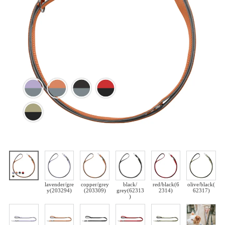
lavender/gre
copper/grey
black/
red/black(6
olive/black(
y(203294)
(203309)
grey(62313
2314)
62317)
)