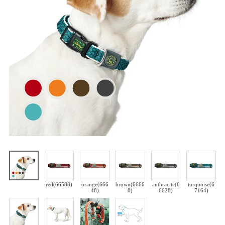
red(66588)
orange(666
brown(6666
anthracite(6
turquoise(6
48)
8)
6628)
7164)