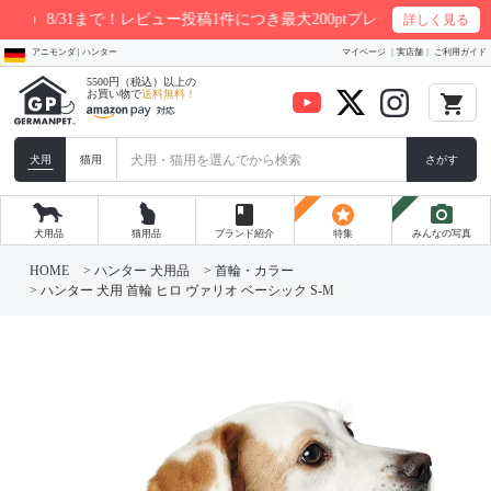
！レビュー投稿1件につき最大200ptプレゼント
詳しく見る
アニモンダ | ハンター
マイページ
実店舗
ご利用ガイド
5500円（税込）以上の
お買い物で
送料無料！
local_grocery_store
犬用
猫用
さがす
book
stars
photo_camera
犬用品
猫用品
ブランド紹介
特集
みんなの写真
HOME
ハンター 犬用品
首輪・カラー
ハンター 犬用 首輪 ヒロ ヴァリオ ベーシック S-M