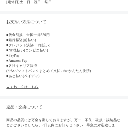
[定休日]土・日・祝日・祭日
お支払い方法について
■代金引換 全国一律330円
■銀行振込(前払い)
■クレジット決済(一括払い)
■NP後払い(コンビニ払い)
■PayPay
■Amazon Pay
■各社キャリア決済
(d払い/ソフトバンクまとめて支払い/auかんたん決済)
■あと払い(ペイディ)
→くわしくはこちら
返品・交換について
商品の品質には万全を期しておりますが、万一、不良・破損・誤納品な
どがございましたら、7日以内にお知らせ下さい、早急に対応致しま