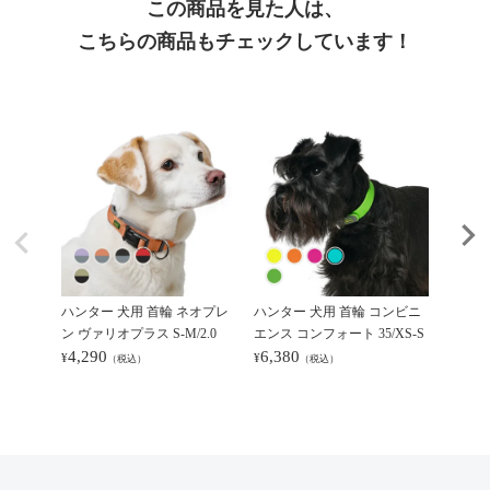
この商品を見た人は、
こちらの商品もチェックしています！
ハンター 犬用 首輪 ネオプレ
ハンター 犬用 首輪 コンビニ
ハンター
ン ヴァリオプラス S-M/2.0
エンス コンフォート 35/XS-S
リオ ベ
4,290
6,380
5,50
¥
¥
¥
（税込）
（税込）