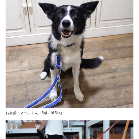
お名前 : マールくん
（5歳 / 16.5kg）