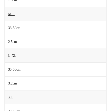
2.5cm
M-L
33-50cm
2.5cm
L-XL
35-56cm
3.2cm
XL